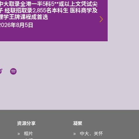
中大取录全港一半5科5**或以上文凭试尖
中大委
子 经联招取录2,855名本科生 医科商学及
理副校
理学王牌课程成首选
2026年
2026年8月5日
资源分享
凝聚
相片
中大．关怀