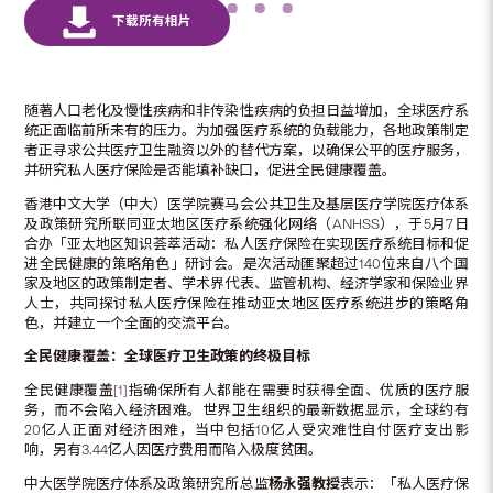
随著人口老化及慢性疾病和非传染性疾病的负担日益增加，全球医疗系
统正面临前所未有的压力。为加强医疗系统的负载能力，各地政策制定
者正寻求公共医疗卫生融资以外的替代方案，以确保公平的医疗服务，
并研究私人医疗保险是否能填补缺口，促进全民健康覆盖。
香港中文大学（中大）医学院赛马会公共卫生及基层医疗学院医疗体系
及政策研究所联同亚太地区医疗系统强化网络（ANHSS），于5月7日
合办「亚太地区知识荟萃活动：私人医疗保险在实现医疗系统目标和促
进全民健康的策略角色」研讨会。是次活动匯聚超过140位来自八个国
家及地区的政策制定者、学术界代表、监管机构、经济学家和保险业界
人士，共同探讨私人医疗保险在推动亚太地区医疗系统进步的策略角
色，并建立一个全面的交流平台。
全民健康覆盖：全球医疗卫生政策的终极目标
全民健康覆盖
[1]
指确保所有人都能在需要时获得全面、优质的医疗服
务，而不会陷入经济困难。世界卫生组织的最新数据显示，全球约有
20亿人正面对经济困难，当中包括10亿人受灾难性自付医疗支出影
响，另有3.44亿人因医疗费用而陷入极度贫困。
中大医学院医疗体系及政策研究所总监
杨永强教授
表示：「私人医疗保