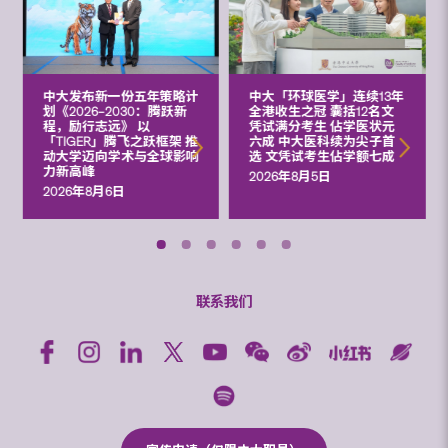
中大发布新一份五年策略计
中大「环球医学」连续13年
划《2026‒2030：腾跃新
全港收生之冠 囊括12名文
程，励行志远》 以
凭试满分考生 佔学医状元
「TIGER」腾飞之跃框架 推
六成 中大医科续为尖子首
动大学迈向学术与全球影响
选 文凭试考生佔学额七成
力新高峰
2026年8月5日
2026年8月6日
联系我们