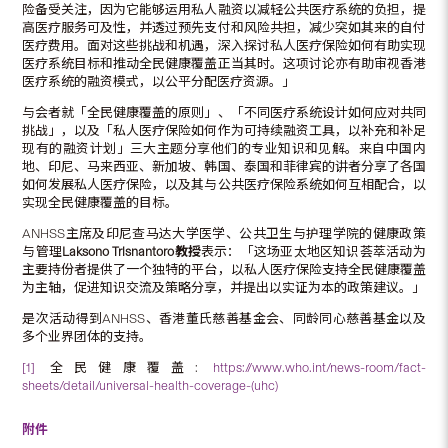
险备受关注，因为它能够运用私人融资以减轻公共医疗系统的负担，提
高医疗服务可及性，并透过预先支付和风险共担，减少突如其来的自付
医疗费用。面对这些挑战和机遇，深入探讨私人医疗保险如何有助实现
医疗系统目标和推动全民健康覆盖正当其时。这项讨论亦有助审视香港
医疗系统的融资模式，以公平分配医疗资源。」
与会者就「全民健康覆盖的原则」、「不同医疗系统设计如何应对共同
挑战」，以及「私人医疗保险如何作为可持续融资工具，以补充和补足
现有的融资计划」三大主题分享他们的专业知识和见解。来自中国内
地、印尼、马来西亚、新加坡、韩国、泰国和菲律宾的讲者分享了各国
如何发展私人医疗保险，以及其与公共医疗保险系统如何互相配合，以
实现全民健康覆盖的目标。
ANHSS主席及印尼查马达大学医学、公共卫生与护理学院的健康政策
与管理
Laksono Trisnantoro
教授
表示：「这场亚太地区知识荟萃活动为
主要持份者提供了一个独特的平台，以私人医疗保险支持全民健康覆盖
为主轴，促进知识交流及策略分享，并提出以实证为本的政策建议。」
是次活动得到ANHSS、香港董氏慈善基金会、同龄同心慈善基金以及
多个业界团体的支持。
[1]
全民健康覆盖:
https://www.who.int/news-room/fact-
sheets/detail/universal-health-coverage-(uhc)
附件