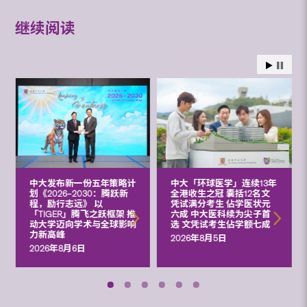
继续阅读
中大发布新一份五年策略计
中大「环球医学」连续13年
划《2026‒2030：腾跃新
全港收生之冠 囊括12名文
程，励行志远》 以
凭试满分考生 佔学医状元
「TIGER」腾飞之跃框架 推
六成 中大医科续为尖子首
动大学迈向学术与全球影响
选 文凭试考生佔学额七成
力新高峰
2026年8月5日
2026年8月6日