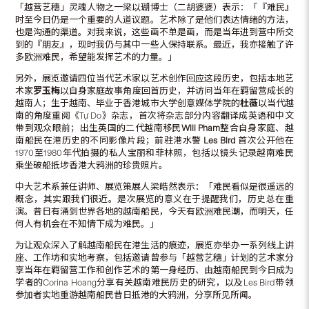
「越营艺穗」灵魂人物之一梁以瑚博士（二胡婆婆）表示：「『难民』
时至今日仍是一个重要的人道议题。艺术除了是他们表达情绪的方法，
也是沟通的渠道。对我来说，这些画不单是画，而是当年进到营中所交
到的『朋友』，现时我仍与其中一些人保持联系。最近，我亦接触了许
多欧洲难民，希望能发挥艺术的力量。」
另外，展览邀请四位当代艺术家以艺术创作回应这段历史，包括本地艺
术家
罗玉梅
以自身家庭故事角度回首历史，并访问当年在羁留营成长的
越南人；生于越南、毕业于香港城市大学创意媒体学院的
杜薇
以当代越
南的角度重阅《Tự Do》杂志，首次将杂志部分内容翻译成英语和中文
带到观众眼前；出生英国的二代越南移民
Will Pham
整合自身家庭、越
南船民在港历史的不同影像片段；前驻港水警
Les Bird
首次公开他在
1970至1980年代拍摄的私人宝丽和菲林照，包括以镜头记录越南难民
乘坐破船抵埗香港大鸦洲的珍贵照片。
中大艺术系兼任讲师、展览策展人梁皓然表示：「难民看似是很遥远的
概念，其实跟我们很近。是次展览的意义在于提醒我们，历史总在重
演。昔日有涌到世界各地的越南船民，今天有欧洲难民潮，而明天，任
何人有机会在不知情下成为难民。」
为让观众深入了解越南船民在港生活的痕迹，展览亦举办一系列线上讲
座、工作坊和实地考察，包括邀请曾参与「越营艺穗」计划的艺术家分
享当年在羁留营工作和创作艺术的第一身经历、由越南船民到今日成为
学者的Corina Hoang分享有关越南难民历史的研究，以及Les Bird带领
参加者实地重游越南船民昔日抵港的大鸦洲，分享所见所闻。