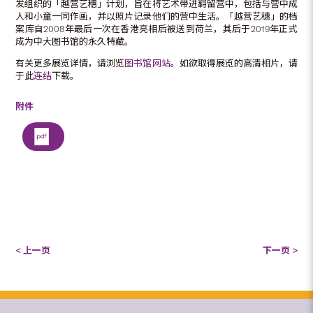
发组织的「越营艺穗」计划，旨在将艺术带进羁留营中，包括与营中成
人和小童一同作画，并以照片记录他们的营中生活。「越营艺穗」的档
案库自2008年最后一次在香港亮相后被送到荷兰，其后于2019年正式
成为中大图书馆的永久特藏。
有关更多展览详情，请浏览
图书馆网站
。如欲取得展览的高清相片，请
于此
连结
下载。
附件
< 上一页
下一页 >