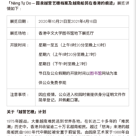
「
Nàng Tự Do —
园泉越营艺穗档案及越南船民在香港的痕迹」
展览详
情如下﹕
展览日期﹕
2020年10月21日至2021年4月16日
展览场地﹕
香港中文大学图书馆地下展览厅
开放时间﹕
星期一至五（上午8时20分至晚上10时）
星期六（上午8时20分至晚上7时）
星期日（下午1时至晚上7时）
节日及公众假期的开放时间以
图书馆
网站为准
供公众免费参观
注意事项﹕
因应疫情，公众进入校园时需提供身分证明文件作
简单登记，并佩戴口罩。
关于「越营艺穗」计划
1975年越战，大量越南难民逃到世界各地，在长达二十多年的「难民
潮」历史中，香港共收留逾二十万名越南船民。越过「怒海」来港的越
南船民自1980年代中期起被安置于羁留营。由园泉艺术家于1988年自