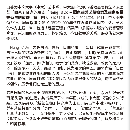
由香港中文大学（中大）艺术系、中大图书馆联同香港基督徒艺术家团
契「园泉」合办的展览「
Nàng Tự Do
—
园泉越营艺穗档案及越南船民
在香港的痕迹
」将于明天（10月21日）起至2021年4月16日于中大图书
馆举行。展览以越南船民1980至1990年代在香港羁留营的生活和艺术
创作为主题，当中包括「越营艺穗」档案库中多幅从未曝光的羁留营照
片等。通过回顾这段历史，探讨难民与今日社会的关系。展览供公众免
费参观。
「Nàng Tự Do」为越南语，意解「自由小姐」，出自于船民在羁留营中
自行出版的越南语杂志《Tự Do》（自由杂志），因以全越南语撰写而
未被大众所知。自1980年代，香港社会渐渐对越南难民生厌，由「难
民」改以「船民」称呼他们，暗示他们贫穷、缺乏教育。难民的定义广
泛，除战争外，天灾、经济也可能是成为难民的原因。展览命名「自由
小姐」是希望透过幽默的拟人法，表达出这群逃离家园的人也有其追求
的自由价值。展览打破将越南船民视为香港局外人的视角，透过当代艺
术创作，展示他们在港生活的历史。
来自园泉的艺术家于1988年自发组织「越营艺穗」计划，以照片记录越
南船民营中的生活，其档案库于2019年正式成为中大图书馆的永久特
藏。是次展览以「越营艺穗」档案库为主轴，展出当中近50幅画作，
并有系统将画作分为「身体」、「铁网」、「想像的地景」、「营里的
儿童艺术教育」、「女性编织」五大类别。另又展出档案库中多项珍贵
文献资料，包括数十幅于羁留营中拍摄而从未曝光的照片，以及相关文
件和剪报等。