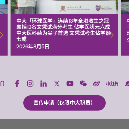
中大「环球医学」连续13年全港收生之冠
囊括12名文凭试满分考生 佔学医状元六成
中大医科续为尖子首选 文凭试考生佔学额
七成
2026年8月5日
们
宣传申请（仅限中大职员）