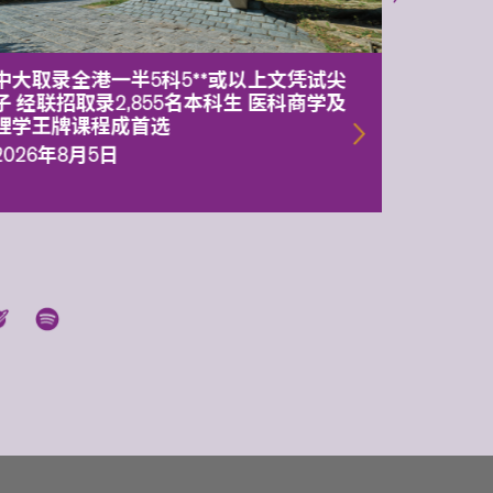
中大取录全港一半5科5**或以上文凭试尖
中大委
子 经联招取录2,855名本科生 医科商学及
理副校
理学王牌课程成首选
2026年
2026年8月5日