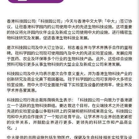
香港科技园公司(「科技园公司」)今天与香港中文大学(「中大」)签订协
议，让驻香港科学园内的公司使用中大的先进生物科技设施。这项重要
的协议将允许园内伙伴企业及新成立公司使用中大的设施，进行精密生
物科技研究及发展，促进香港生物科技业发展。
是次科技园公司及中大订立协议，标志着业界与学术界携手合作的里程
碑。驻科学园的公司现可使用园内及中大的先进实验室设施，发展应用
于医药、农业及环保等多个行业的生物科技产品。此外，这些综合设施
预料可吸引更多从事生物科技的大型企业及新成立公司来港发展。
科技园公司及中大均表示是次合作意义重大，并为香港生物科技产业的
创新研究及商业化奠下稳固基础。驻于科学园的公司可享用中大多项实
验室设施，而中大亦可全面提升辖下实验室及设备的使用率，使业界及
学术界各蒙其惠。
科技园公司行政总裁陈荫楠先生表示：「科技园公司一向致力于香港建
立一个活跃的生物科技群组。要达致这个目标，在尖端技术之外还需要
先进的实验室设备以争取科研上的突破和把科研成果商业化。科技园公
司和中大的合作提供了一个知识培育平台，让学术界与业界创造更紧密
的伙伴关系，并鼓励业界进行更多、更领先的科研工作和产品商业
化。」
中大提供的共用设施包括生物医疗、保健及生命科技相关实验室及设