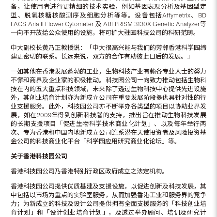
备，让使用者进行更精细的技术实验，例如基因表现分析及基因型定
型、脱氧核糖核酸测序及细胞分析等等。设备包括Affymetrix、BD
FACS Aria II Flower Cytometer 及 ABI PRISM 3130X Genetic Analyzer等
一向不开放给公众使用的设施，将可扩大驻园科技公司的科研范畴。
中大副校长黄乃正教授说：「中大很高兴能与我们的芳邻香港科学园缔
建更密切的联系。长远来说，双方的合作有助彼此日后的发展。」
一如其他在香港发展蓬勃的工业，生物科技产业有赖各专业人士的努力
不懈和商界及企业家的积极推动。科技园公司一向致力推动包括生物科
技在内的五大重点科技领域，未来除了透过生物科技中心提供先进设施
外，其创业培育计划亦为新成立公司在重要发展阶段提供具针对性的行
业支援服务。此外，科技园公司亦不断举办各类型的项目以协助业界发
展，如在2009年得到创新科技署的支持，推出旨在推动生物科技发展
的长期支援项目「促进生物科学技术商业化计划」、以及每年举行两
次、专为香港和中国内地新成立公司连系潜在天使投资者及风险投资基
金公司的科技商业化平台「科学园应用研究商业化论坛」等。
关于香港科技园公司
香港科技园公司乃香港特别行政区政府成立之法定机构。
香港科技园公司提供优质基建及支援设施，以促进创新及科技发展，其
中包括以市场为重点的实验室服务，从而加强香港工业和服务界的竞争
力；为新成立的科技及设计公司提供拥有全面支援服务的「科技创业培
育计划」和「设计创业培育计划」，及透过举办顾问、培训及研究计