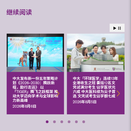
继续阅读
中大发布新一份五年策略计
中大「环球医学」连续13年
划《2026‒2030：腾跃新
全港收生之冠 囊括12名文
程，励行志远》 以
凭试满分考生 佔学医状元
「TIGER」腾飞之跃框架 推
六成 中大医科续为尖子首
动大学迈向学术与全球影响
选 文凭试考生佔学额七成
力新高峰
2026年8月5日
2026年8月6日