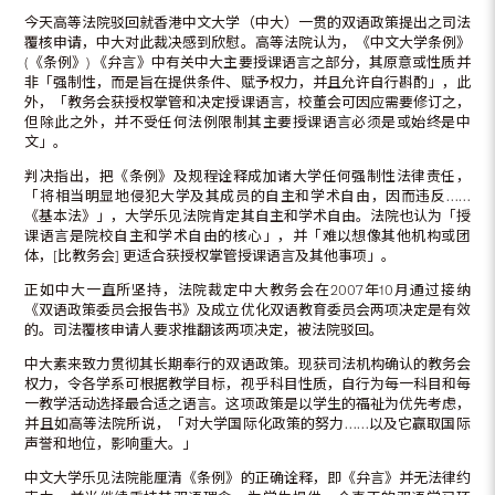
今天高等法院驳回就香港中文大学（中大）一贯的双语政策提出之司法
覆核申请，中大对此裁决感到欣慰。高等法院认为，《中文大学条例》
(《条例》) 《弁言》中有关中大主要授课语言之部分，其原意或性质并
非「强制性，而是旨在提供条件、赋予权力，并且允许自行斟酌」，此
外，「教务会获授权掌管和决定授课语言，校董会可因应需要修订之，
但除此之外，并不受任何法例限制其主要授课语言必须是或始终是中
文」。
判决指出，把《条例》及规程诠释成加诸大学任何强制性法律责任，
「将相当明显地侵犯大学及其成员的自主和学术自由，因而违反……
《基本法》」，大学乐见法院肯定其自主和学术自由。法院也认为「授
课语言是院校自主和学术自由的核心」，并「难以想像其他机构或团
体，[比教务会] 更适合获授权掌管授课语言及其他事项」。
正如中大一直所坚持，法院裁定中大教务会在2007年10月通过接纳
《双语政策委员会报告书》及成立优化双语教育委员会两项决定是有效
的。司法覆核申请人要求推翻该两项决定，被法院驳回。
中大素来致力贯彻其长期奉行的双语政策。现获司法机构确认的教务会
权力，令各学系可根据教学目标，视乎科目性质，自行为每一科目和每
一教学活动选择最合适之语言。这项政策是以学生的福祉为优先考虑，
并且如高等法院所说，「对大学国际化政策的努力……以及它赢取国际
声誉和地位，影响重大。」
中文大学乐见法院能厘清《条例》的正确诠释，即《弁言》并无法律约