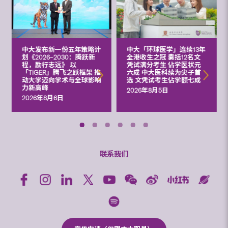
中大发布新一份五年策略计
中大「环球医学」连续13年
划《2026‒2030：腾跃新
全港收生之冠 囊括12名文
程，励行志远》 以
凭试满分考生 佔学医状元
「TIGER」腾飞之跃框架 推
六成 中大医科续为尖子首
动大学迈向学术与全球影响
选 文凭试考生佔学额七成
力新高峰
2026年8月5日
2026年8月6日
联系我们