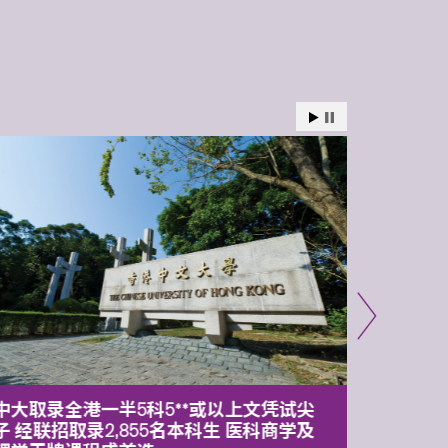
中大取录全港一半5科5**或以上文凭试尖
中大委
子 经联招取录2,855名本科生 医科商学及
理副校