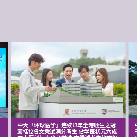
中大「环球医学」连续13年全港收生之冠
囊括12名文凭试满分考生 佔学医状元六成