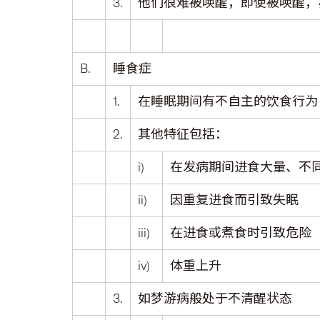
3.
他们很难被唤醒，即使被唤醒，
B.
睡食症
1.
在睡眠期间有不自主的饮食行为
2.
其他特征包括：
i)
在发病期间进食大量、不
ii)
因重复进食而引致失眠
iii)
在进食或煮食时引致危险
iv)
体重上升
3.
如梦游病般处于不清醒状态