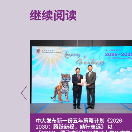
继续阅读
能力 有
中大发布新一份五年策略计划《2026‒
污染
2030：腾跃新程，励行志远》 以