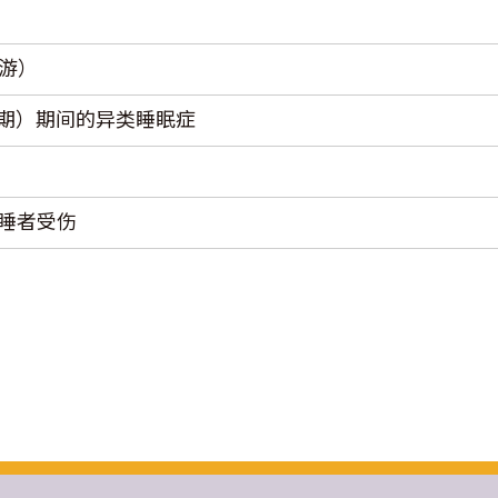
游）
发梦期）期间的异类睡眠症
睡者受伤