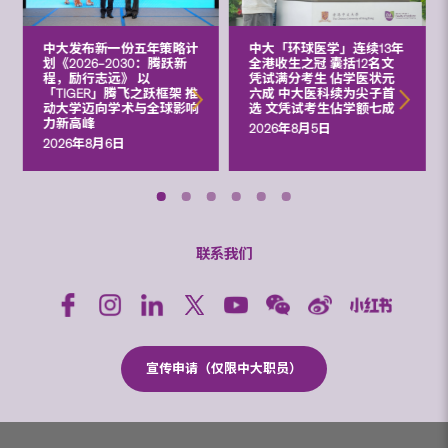
中大发布新一份五年策略计
中大「环球医学」连续13年
划《2026‒2030：腾跃新
全港收生之冠 囊括12名文
程，励行志远》 以
凭试满分考生 佔学医状元
「TIGER」腾飞之跃框架 推
六成 中大医科续为尖子首
动大学迈向学术与全球影响
选 文凭试考生佔学额七成
力新高峰
2026年8月5日
2026年8月6日
联系我们
宣传申请（仅限中大职员）