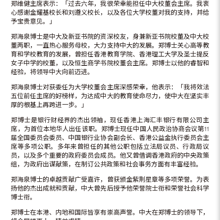
郑维健主席表示：「过去六年，我很荣幸能担任中大校董会主席。我衷
心感谢金耀基校长和刘遵义校长，以及各位大学校董对我的支持，并给
予宝贵意见。」
郑海泉博士是中大及新亚书院的资深校友，身兼新亚书院校董及中大校
董两职，一直热心服务母校，大力支持中大的发展。郑博士关心高等教
育和学校教育的发展，曾担任香港教育学院、香港理工大学及圣士提反
女子中学的校董，以及恒生商学书院校董会主席。郑博士以他的睿智和
经验，将领导中大向前迈进。
郑海泉博士对获委任为大学校董会主席深感荣幸，他表示：「我将效法
五位前任主席的好榜样，为达成中大的教育使命尽力，使中大在坚实丰
厚的根基上再跨进一步。」
郑博士是银行财经界的杰出领袖，现任香港上海汇丰银行有限公司主
席，为首位本地华人出任该职。郑博士现任中国人民政治协商会议第11
届全国委员会委员、中国银行业协会副会长、香港公益金执行委员会主
席等多项公职。多年来曾担任的其他公职包括立法局议员、行政局议
员，以及多个重要的政府委员会成员。他又曾借调香港政府的中央政策
组，为政府出谋献策，在制订公共政策和社会事务方面有丰富经验。
郑海泉博士的卓越贡献广受嘉许，曾获颁金紫荆星章等多项荣誉。为表
扬他的杰出成就和贡献，中大曾先后授予他荣誉院士衔和荣誉社会科学
博士衔。
郑博士在本港、内地和国际皆享有崇高声誉。中大在郑博士的领导下，