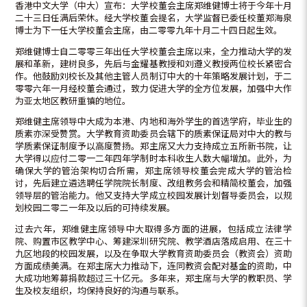
香港中文大学（中大）宣布：大学校董会主席郑维健博士将于今年十月
二十三日任满后荣休。经大学校董会提名，大学监督已委任校董郑海泉
博士为下一任大学校董会主席，由二零零九年十月二十四日起生效。
郑维健博士自二零零三年出任大学校董会主席以来，全力推动大学的发
展和革新，建树良多，先后与金耀基教授和刘遵义教授两位校长紧密合
作。他鼓励刘校长及其他主管人员制订中大的十年策略发展计划，于二
零零六年一月经校董会通过，致力促进大学的全方位发展，加强中大作
为亚太地区教研重镇的地位。
郑维健主席领导中大成为本港、内地和海外学生的首选学府，毕业生的
质素亦深受赞赏。大学教育资助委员会辖下的质素保证局对中大的教与
学质素保证制度予以高度赞扬。郑主席又大力支持成立五所新书院，让
大学得以应付二零一二年四年学制时本科收生人数大幅增加。此外，为
确保大学的管治架构切合所需，郑主席领导校董会完成大学的管治检
讨，先后建立遴选聘任学院院长制度、改组教务会和精简校董会，加强
领导层的管治能力。他又支持大学成立校园发展计划督导委员会，以规
划校园二零二一年及以后的可持续发展。
过去六年，郑维健主席领导中大取得多方面的进展，包括成立法律学
院、购置市区教学中心、筹建深圳研究院、教学酒店落成启用、在三十
九区地段的校园发展，以及在争取大学教育资助委员会（教资会）资助
方面成绩美满。在郑主席大力推动下，连同教资会配对基金的资助，中
大成功地筹募捐款超过三十亿元。多年来，郑主席与大学的教职员、学
生及校友组织，均保持良好的沟通与联系。