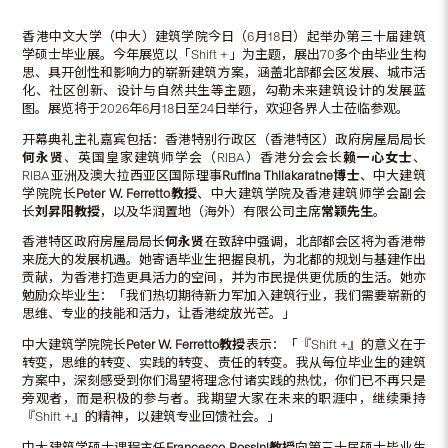
香港中文大学（中大）建筑学院今日（6月18日）起举办第三十届建筑
学硕士毕业展。今年展览以「Shift +」为主题，展出70多个由毕业生构
思、具开创性和影响力的崭新建筑方案，涵盖北部都会区发展、城市活
化、社区创新、设计与自然共生等主题，勾勒未来建筑设计的发展蓝
图。展览将于2026年6月18日至24日举行，欢迎各界人士莅临参观。
开幕典礼主礼嘉宾包括：香港特别行政区（香港特区）政府房屋局局长
何永贤
、英国皇家建筑师学会（RIBA）香港分会会长
赖一心女士
、
RIBA亚洲及澳大拉西亚区国际理事
Ruffina Thilakaratne
博士
、中大建筑
学院院长
Peter W. Ferretto
教授
、中大建筑学院及香港建筑师学会副会
长
刘昇阳教授
，以及华润置地（海外）有限公司主席
常颖先生
。
香港特区政府房屋局局长
何永贤
在致辞中强调，北部都会区将为香港带
来庞大的发展机遇。她寄语毕业生把握良机，为北都的规划与基建作出
贡献，为香港打造更具活力的空间，并为市民提供更优质的生活。她亦
勉励众毕业生：「我们热切期待新力军加入建筑行业，我们需要崭新的
思维、专业的技能和活力，让香港绽放光芒。」
中大建筑学院院长
Peter W. Ferretto
教授
表示：「『Shift +』的意义在于
转变，思维的转变、实践的转变、责任的转变。我从每位毕业生的建筑
方案中，深刻感受到你们渴望将理念付诸实践的热忱，你们已不再只是
旁观者，而是积极的参与者。我期望大家在未来的职涯中，继续秉持
『Shift +』的精神，以建筑专业回馈社会。」
中大建筑学硕士课程主任
Francesco Rossini
教授
向第三十届硕士毕业生