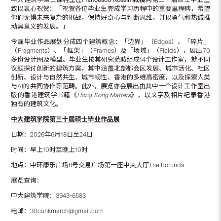
致以衷心祝贺：「祝贺各位毕业生完成学习历程中的重要里程碑，希望
你们无惧未来复杂的挑战，保持好奇心与判断思维，并以勇气和热诚推
动具意义的发展。」
今届毕业作品展划分成四个建筑概念：「边界」（Edges）、「碎片」
（Fragments）、「框架」（Frames）及「场域」（Fields），展出70
多份设计图及模型。毕业生按其研究范畴组成14个设计工作室，就不同
议题探讨创新的建筑方案，其中涵盖北部都会区发展、城市活化、社区
创新、设计与自然共生、城市韧性、香港的多维高密度，以及探索人类
与AI的共同协作等范畴。此外，展览亦会展出由其中一个设计工作室出
版的香港建筑学书籍《
Hong Kong Matters
》，以文字及相片纪录香港
独有的建筑文化。
中大建筑学院第三十届硕士毕业作品展
日期：2026年6月18日至24日
时间：早上10时至晚上10时
地点：中环康乐广场8号交易广场第一座中央大厅The Rotunda
展览查询：
中大建筑学院：3943-6583
电邮：30cuhkmarch@gmail.com