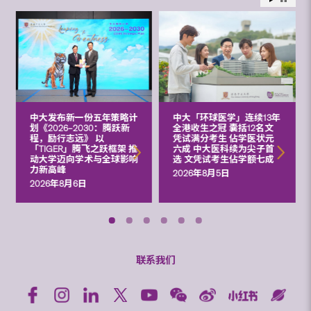
中大发布新一份五年策略计
中大「环球医学」连续13年
划《2026‒2030：腾跃新
全港收生之冠 囊括12名文
程，励行志远》 以
凭试满分考生 佔学医状元
「TIGER」腾飞之跃框架 推
六成 中大医科续为尖子首
动大学迈向学术与全球影响
选 文凭试考生佔学额七成
力新高峰
2026年8月5日
2026年8月6日
联系我们