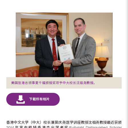
美国驻港总领事夏千福颁授奖项予中大校长沈祖尧教授。
香港中文大学（中大）校长兼莫庆尧医学讲座教授沈祖尧教授最近获颁
2014年富布赖特香港杰出学者奖(Fulbright Distinguished Scholar