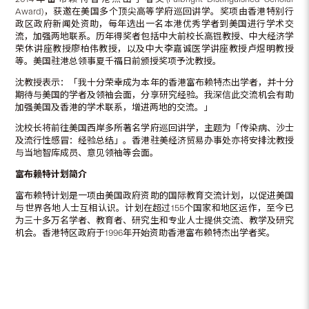
Award)，获邀在美国多个顶尖高等学府巡回讲学。奖项由香港特别行
政区政府新闻处资助，每年选出一名本港优秀学者到美国进行学术交
流，加强两地联系。历年得奖者包括中大前校长高锟教授、中大经济学
荣休讲座教授廖柏伟教授，以及中大李嘉诚医学讲座教授卢煜明教授
等。美国驻港总领事夏千福日前颁授奖项予沈教授。
沈教授表示：「我十分荣幸成为本年的香港富布赖特杰出学者，并十分
期待与美国的学者及领袖会面，分享研究经验。我深信此交流机会有助
加强美国及香港的学术联系，增进两地的交流。」
沈校长将前往美国西岸多所著名学府巡回讲学，主题为「传染病、沙士
及流行性感冒：经验总结」。香港驻美经济贸易办事处亦将安排沈教授
与当地智库成员、意见领袖等会面。
富布赖特计划简介
富布赖特计划是一项由美国政府资助的国际教育交流计划，以促进美国
与世界各地人士互相认识。计划在超过155个国家和地区运作，至今已
为三十多万名学者、教育者、研究生和专业人士提供交流、教学及研究
机会。香港特区政府于1996年开始资助香港富布赖特杰出学者奖。