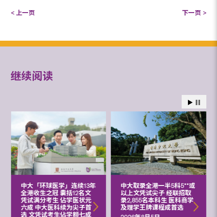
< 上一页
下一页 >
继续阅读
中大「环球医学」连续13年
中大取录全港一半5科5**或
全港收生之冠 囊括12名文
以上文凭试尖子 经联招取
凭试满分考生 佔学医状元
录2,855名本科生 医科商学
六成 中大医科续为尖子首
及理学王牌课程成首选
选 文凭试考生佔学额七成