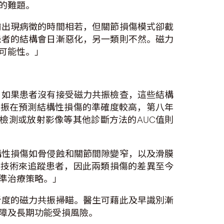
的難題。
前出現病徵的時間相若，但關節損傷模式卻截
患者的結構會日漸惡化，另一類則不然。磁力
可能性。」
，如果患者沒有接受磁力共振檢查，這些結構
共振在預測結構性損傷的準確度較高，第八年
清檢測或放射影像等其他診斷方法的AUC值則
構性損傷如骨侵蝕和關節間隙變窄，以及滑膜
像技術來追蹤患者，因此兩類損傷的差異至今
準治療策略。」
析度的磁力共振掃瞄。醫生可藉此及早識別漸
障及長期功能受損風險。