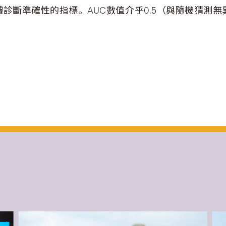
診斷準確性的指標。AUC數值介乎0.5（與隨機猜測無