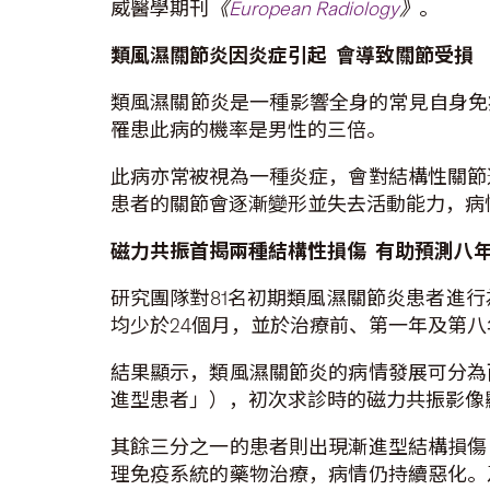
威醫學期刊
《
European Radiology
》
。
類風濕關節炎因炎症引起
會導致關節受損
類風濕關節炎是一種影響全身的常見自身免疫
罹患此病的機率是男性的三倍。
此病亦常被視為一種炎症，會對結構性關節
患者的關節會逐漸變形並失去活動能力，病
磁力共振首揭
兩種
結構性損
傷
有助預測八
研究團隊對81名初期類風濕關節炎患者進
均少於24個月，並於治療前、第一年及第
結果顯示，類風濕關節炎的病情發展可分為
進型患者」），初次求診時的磁力共振影像
其餘三分之一的患者則出現漸進型結構損傷
理免疫系統的藥物治療，病情仍持續惡化。