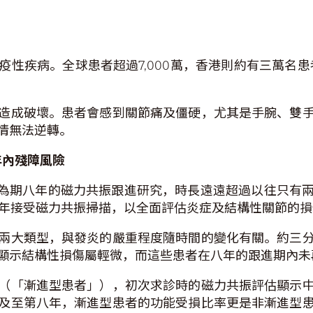
性疾病。全球患者超過7,000萬，香港則約有三萬名患
造成破壞。患者會感到關節痛及僵硬，尤其是手腕、雙
情無法逆轉。
年內殘障風險
行為期八年的磁力共振跟進研究，時長遠遠超過以往只有
八年接受磁力共振掃描，以全面評估炎症及結構性關節的
兩大類型，與發炎的嚴重程度隨時間的變化有關。約三
顯示結構性損傷屬輕微，而這些患者在八年的跟進期內未
（「漸進型患者」），初次求診時的磁力共振評估顯示
及至第八年，漸進型患者的功能受損比率更是非漸進型