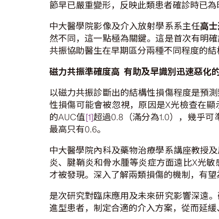
節早已嚴重變形，反映此類患者確診時已為
中大醫學院影像及介入放射學系系主任
高士
然不同，這一點極為關鍵。這是首次有明確
共振協助醫生在早期區分兩種不同程度的結
磁力共振準確度高
有助及早識別迅速惡化
以磁力共振診斷出的結構性損傷程度是預測
性損傷可能會被忽視，原因是X光檢查在顯
的AUC值
[1]
超過0.8（滿分為1.0），幾
最高只有0.6。
中大醫學院內科及藥物治療學系講座教授及
炎、腱鞘炎和骨水腫等炎症方面遠比X光敏
才被發現。深入了解兩類損傷的機制，有望
是次研究對臨床應用及未來研究影響深遠。
進型患者，制定合適的介入方案，從而延緩