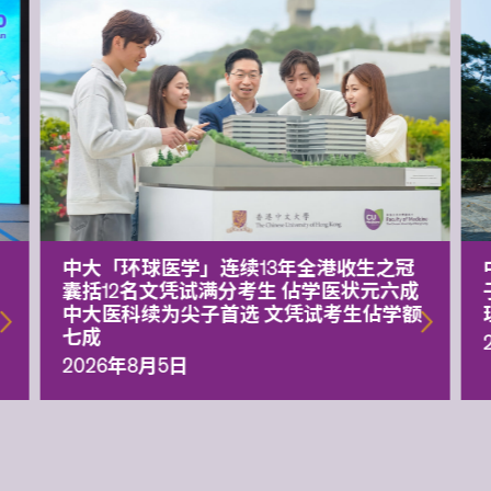
中大「环球医学」连续13年全港收生之冠
囊括12名文凭试满分考生 佔学医状元六成
中大医科续为尖子首选 文凭试考生佔学额
七成
2026年8月5日