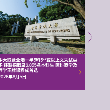
中大取录全港一半5科5**或以上文凭试尖
中大委
子 经联招取录2,855名本科生 医科商学及
理副校
理学王牌课程成首选
2026年
2026年8月5日