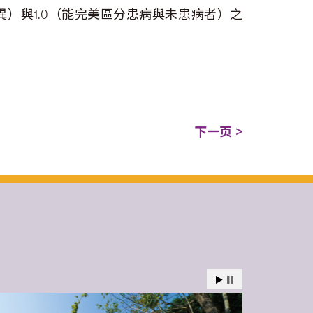
異）與1.0（能完美區分患病與未患病者）之
下一页 >