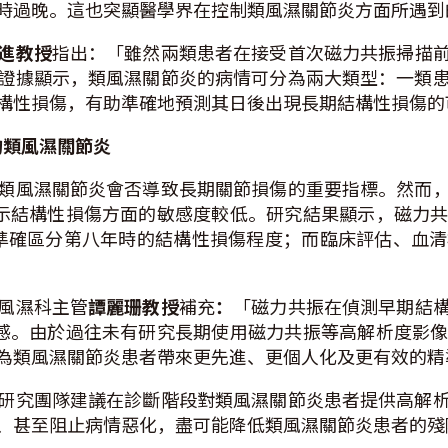
時過晚。這也突顯醫學界在控制類風濕關節炎方面所遇到
進教授
指出：「雖然兩類患者在接受首次磁力共振掃描
證據顯示，類風濕關節炎的病情可分為兩大類型：一類
構性損傷，有助準確地預測其日後出現長期結構性損傷的
的
類
風濕關節炎
類風濕關節炎會否導致長期關節損傷的重要指標。然而
示結構性損傷方面的敏感度較低。研究結果顯示，磁力
乎可準確區分第八年時的結構性損傷程度；而臨床評估、血
風濕科主管
譚麗珊教授
補充
：
「磁力共振在偵測早期結
感。由於過往未有研究長期使用磁力共振等高解析度影
為類風濕關節炎患者帶來更先進、更個人化及更有效的精
研究團隊建議在診斷階段對類風濕關節炎患者提供高解
、甚至阻止病情惡化，盡可能降低類風濕關節炎患者的殘