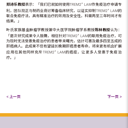
+
郑诗乐教授
表示：「我们已就如何使用TREM2
LAM作免疫治疗申请专
+
利，团队现正与制药业商讨筹备临床研究，以证实抑制TREM2
LAM的
联合免疫疗法，具有精准治疗的效用及安全性，料需两至三年时间才有
结果。」
叶氏家族基金肿瘤学教授兼中大医学院肿瘤学系教授
陈林教授
认为：
+
「是次研究成果令人鼓舞，相信针对TREM2
LAM的联用免疫治疗，可
为现时无法受惠免疫治疗的患者带来曙光，估计可惠及最多四至五成的
肝癌病人。此成果不但有望延长晚期肝癌患者寿命，将来更有机会扩展
+
应用在其他同样充斥TREM2
LAM的癌症，让更多人受惠于免疫治
疗。」
< 上一页
下一页 >