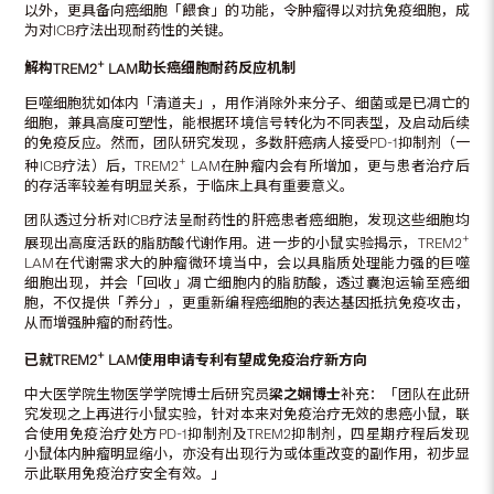
以外，更具备向癌细胞「餵食」的功能，令肿瘤得以对抗免疫细胞，成
为对ICB疗法出现耐药性的关键。
+
解构
TREM2
LAM
助长癌细胞耐药反应机制
巨噬细胞犹如体内「清道夫」，用作消除外来分子、细菌或是已凋亡的
细胞，兼具高度可塑性，能根据环境信号转化为不同表型，及启动后续
的免疫反应。然而，团队研究发现，多数肝癌病人接受PD-1抑制剂（一
+
种ICB疗法）后，TREM2
LAM在肿瘤内会有所增加，更与患者治疗后
的存活率较差有明显关系，于临床上具有重要意义。
团队透过分析对ICB疗法呈耐药性的肝癌患者癌细胞，发现这些细胞均
+
展现出高度活跃的脂肪酸代谢作用。进一步的小鼠实验揭示，TREM2
LAM在代谢需求大的肿瘤微环境当中，会以具脂质处理能力强的巨噬
细胞出现，并会「回收」凋亡细胞内的脂肪酸，透过囊泡运输至癌细
胞，不仅提供「养分」，更重新编程癌细胞的表达基因抵抗免疫攻击，
从而增强肿瘤的耐药性。
+
已就
TREM2
LAM
使用申请专利有望成免疫治疗新方向
中大医学院生物医学学院博士后研究员
梁之娴博士
补充：「团队在此研
究发现之上再进行小鼠实验，针对本来对免疫治疗无效的患癌小鼠，联
合使用免疫治疗处方PD-1抑制剂及TREM2抑制剂，四星期疗程后发现
小鼠体内肿瘤明显缩小，亦没有出现行为或体重改变的副作用，初步显
示此联用免疫治疗安全有效。」