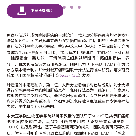
免疫疗法近年成为晚期肝癌的一线治疗，惟大部分肝癌患者均对免疫疗
法呈耐药性。医学界多年来著力探究箇中耐药机制，期望为无法受惠免
疫疗法的肝癌病人寻求突破。香港中文大学（中大）医学院最新研究再
+
次成功拆解肝癌耐药性机制，揭示体内巨噬细胞「TREM2
LAM」具
「除废餵食」新功能，于清除凋亡细胞过程期间向癌细胞提供「养
+
分」，此发现有望成为新用药靶点。团队已为「TREM2
LAM」作为治
疗方案申请专利，并计划就开创新型联合疗法进行临床研究。是次研究
成果已于国际权威科学期刊《
Cancer
Cell
》发表。
肝癌位列本港癌症杀手第三位，大部分患者确诊时已届晚期。对于无法
进行切除肿瘤手术的晚期肝癌患者，免疫疗法虽为一线治疗，但高达八
成患者在接受免疫治疗后，最终会出现耐药性。医学界已知癌细胞可适
应营养匮乏的肿瘤微环境，但如何避过免疫检查点阻截从而令免疫疗法
失效，箇中机制则仍然未明。
中大医学院生物医学学院
郑诗乐教授
的团队早于2023年已揭示肝癌细
胞能适应免疫疗法，以致对肝癌最常用的「免疫检查点抑制剂」
（ICB）出现耐药性。基于早前基础研究的成果，团队最新研究再次发
+
现，体内一种用作消除已凋亡细胞的巨噬细胞TREM2
LAM于「除废」