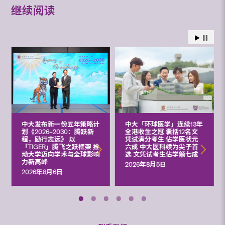
继续阅读
中大发布新一份五年策略计
中大「环球医学」连续13年
划《2026‒2030：腾跃新
全港收生之冠 囊括12名文
程，励行志远》 以
凭试满分考生 佔学医状元
「TIGER」腾飞之跃框架 推
六成 中大医科续为尖子首
动大学迈向学术与全球影响
选 文凭试考生佔学额七成
力新高峰
2026年8月5日
2026年8月6日