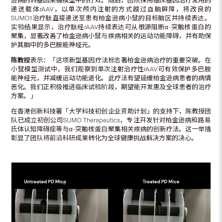
逊病的转基因果蝇模型中的疗效。随后，团队採用临床基因治疗常用的
递送载体rAAV，以单次颅内注射的方式越过血脑屏障，将改良的
SUMO1治疗肽直接递送至患有柏金逊病小鼠的目标脑区并持续表达。
实验结果显示，治疗肽经rAAV持续表达可从根源阻断α-突触核蛋白的
聚集，显著改善了柏金逊病小鼠与疾病相关的运动功能障碍，并有助保
护其脑中的多巴胺能神经元。
陈教授
表示：「这项新型基因疗法标志著柏金逊病治疗的重要突破。在
小鼠模型测试中，我们观察到单次注射治疗性rAAV可有效保护多巴胺
能神经元，并减缓运动功能退化。此疗法有望延缓柏金逊病患者的病情
恶化。我们正积极推进临床试验阶段，期望能开发惠及全球患者的治疗
方案。」
在香港创新科技署「大学科技初创企业资助计划」的支持下，陈教授团
队已成立初创公司SUMO Therapeutics，专注开发针对柏金逊病和路易
氏体认知障碍症等与α-突触核蛋白聚集相关疾病的创新疗法。这一举措
彰显了团队将前沿科研成果转化为全球健康挑战解决方案的决心。