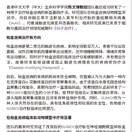
香港中文大学（中大）生命科学学院
陈文博教授
团队最近成功研发了一
种用于治疗柏金逊病的新型基因疗法。研究团队在柏金逊病动物模型测
试中，向目标脑区单次注射加入其专利治疗肽的重组腺相关病毒
（rAAV），可缓减脑退化病变并改善徵状。相关研究成果已发表于细
胞与基因治疗领域权威期刊《
分子治疗
》。
柏金逊病治疗新方向
柏金逊病是第二常见的脑退化疾病，影响全球数百万人。患者不仅出现
震颤、动作迟缓和肌肉僵硬等运动徵状，还伴随睡眠障碍、情绪异常等
非运动徵状。现时对于柏金逊症的临床治疗仅能缓解徵状，未有根治方
法，故需研发能够延缓或阻止脑退化病情恶化的疾病修饰疗法
（Disease-modifying therapies）。
目前，柏金逊病的发病机制尚未完全阐明，但普遍认为与大脑中一种内
在无序蛋白α-突触核蛋白的异常聚集有关。由于该蛋白本身无固定结构
且聚集过程复杂，其靶向治疗一直面临挑战。陈教授团队此前研发了一
种SUMO1蛋白衍生的小分子肽，能特异性结合α-突触核蛋白单体，从
源头阻断其聚集级联反应并发挥神经保护作用。同时，SUMO1作为一
种人体天然存在的蛋白，具有低免疫原性和较高的安全性，有助提升
SUMO1治疗肽临床应用潜力。
在柏金逊病临床前动物模型中疗效显著
团队的最新研究验证了改良后的SUMO1治疗肽在神经细胞模型和柏金