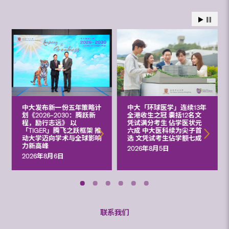
中大发布新一份五年策略计
中大「环球医学」连续13年
划《2026‒2030：腾跃新
全港收生之冠 囊括12名文
程，励行志远》 以
凭试满分考生 佔学医状元
「TIGER」腾飞之跃框架 推
六成 中大医科续为尖子首
动大学迈向学术与全球影响
选 文凭试考生佔学额七成
力新高峰
2026年8月5日
2026年8月6日
联系我们