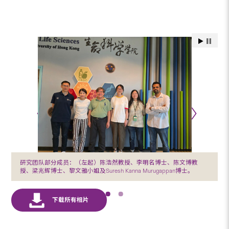
研究团队部分成员：（左起）陈浩然教授、李明名博士、陈文博教
授、梁兆辉博士、黎文雅小姐及Suresh Kanna Murugappan博士。