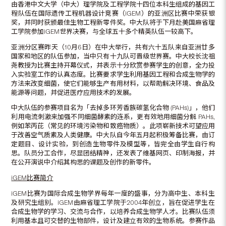
由香港中文大学（中大）理学院及工程学院十四位本科生组成的基因工
程队伍在国际遗传工程机器设计竞赛（iGEM）的亚洲区比赛中荣获银
奖，并同时获颁最佳生物工程新零件奖。中大队将于下月赴美国麻省理
工学院参加iGEM世界决赛，与全球五十多个精英队伍一较高下。
亚洲分区赛昨天（10月6日）在中大举行，共有六十五队来自亚洲廿多
国家和地区的队伍参加，当中只有十九队可晋级世界赛。中大校长沈祖
尧教授为比赛主持开幕仪式，并表示十分欣赏参赛学生的创意，全力投
入实验室工作的认真态度。比赛要求学生利用基因工程和合成生物学的
方法来改变细菌，使它们能够生产有用材料，以帮助解决环境、食品及
能源等问题，并促进医疗应用技术的发展。
中大队伍的参赛项目名为「去掉多环芳香族碳氢化合物 (PAHs)」，他们
利用电流刺激来加强不同细菌酵素的连系，更有效地用细菌分解 PAHs,
例如苯丙芘（常见的环境污染物和致癌物质）。此项崭新技术可望应用
于改善空气质素及人类健康。中大队自今年五月起积极筹备比赛，由订
定题目、设计实验，到创造生物零件及模型等，皆完全由学生自行构
思。队员分工合作，尽显团结精神，还发表了维基网页、印制海报，并
在公开演说中介绍其构思的课题及创作的新零件。
iGEM
比赛简介
iGEM比赛为国际合成生物学界每年一度的盛事，分为高中生、本科生
及研究生组别。iGEM由麻省理工学院于2004年创立，旨在促进学生在
合成生物学的学习、交流与合作，以培养合成生物学人才。比赛队伍须
利用基本且可交替的生物部件，设计及建立有效的生物系统。参赛作品