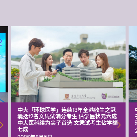
中大「环球医学」连续13年全港收生之冠
囊括12名文凭试满分考生 佔学医状元六成
中大医科续为尖子首选 文凭试考生佔学额
七成