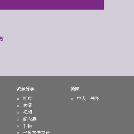
资源分享
凝聚
相片
中大．关怀
表情
视频
纪念品
刊物
形象宣传平台