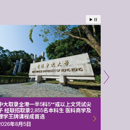
中大取录全港一半5科5**或以上文凭试尖
中大委
子 经联招取录2,855名本科生 医科商学及
理副校
理学王牌课程成首选
2026年
2026年8月5日