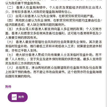
认为政府要干预金融市场。
（二） 香港人在金融海啸中，个人投资及家庭经济的损失比台湾人
少，亦有较多香港人对政府处理金融海啸有信心。
（三） 台湾人较香港人认为失业保障、在职贫穷和贫穷问题严重。
（四） 两地民众都认为失业保障、在职贫穷和贫穷问题均主要由社会/
经济因素造成；老人缺乏保障问题则属例外。
（五） 大多台湾人和香港人都支持向富人多征税的政策；个人交税方
面，香港人较愿意交多些税来改善社会福利，这可能与香港税率低及少
人需要交税的原因有关。
（六） 香港人最支持管理社会风险的社会政策是失业保险，其次是派
发临时现金补助、推行最低工资和补助低收入工资；就算是全民退休制
度，亦有过半数人支持。
（七） 绝大部分香港人赞成只向有需要人士派发临时现金补助，而不
是「人人有份」；至于失业及退休保险制度的供款方面，最多人支持劳
资及政府三方供款的方案。
（八） 总括而言，港台两地的民众皆期望政府在金融市场及社会政策
上扮演干预的角色，而不是让市场自我调节。这个趋势亦符合金融海啸
后国际发展的取向。
附件
附件