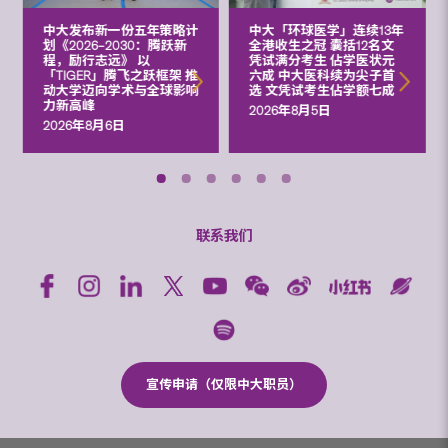
中大发布新一份五年策略计
中大「环球医学」连续13年
划《2026‒2030：腾跃新
全港收生之冠 囊括12名文
程，励行志远》 以
凭试满分考生 佔学医状元
「TIGER」腾飞之跃框架 推
六成 中大医科续为尖子首
动大学迈向学术与全球影响
选 文凭试考生佔学额七成
力新高峰
2026年8月5日
2026年8月6日
联系我们
宣传申请（仅限中大职员）