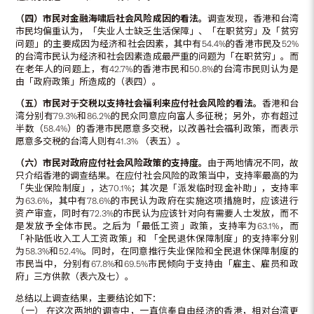
（四）市民对金融海啸后社会风险成因的看法。
调查发现，香港和台湾
市民均偏重认为，「失业人士缺乏生活保障」、「在职贫穷」及「贫穷
问题」的主要成因为经济和社会因素，其中有54.4%的香港市民及52%
的台湾市民认为经济和社会因素造成最严重的问题为「在职贫穷」。而
在老年人的问题上，有42.7%的香港市民和50.8%的台湾市民则认为是
由「政府政策」所造成的（表四）。
（五）市民对于交税以支持社会福利来应付社会风险的看法。
香港和台
湾分别有79.3%和86.2%的民众同意应向富人多征税；另外，亦有超过
半数（58.4%）的香港市民愿意多交税，以改善社会福利政策，而表示
愿意多交税的台湾人则有41.3% （表五）。
（六）市民对政府应付社会风险政策的支持度。
由于两地情况不同，故
只介绍香港的调查结果。在应付社会风险的政策当中，支持率最高的为
「失业保险制度」，达70.1%；其次是「派发临时现金补助」，支持率
为63.6%，其中有78.6%的市民认为政府在实施这项措施时，应该进行
资产审查，同时有72.3%的市民认为应该针对向有需要人士发放，而不
是发放予全体市民。之后为「最低工资」政策，支持率为63.1%，而
「补贴低收入工人工资政策」和 「全民退休保障制度」的支持率分别
为58.3%和52.4%。同时，在同意推行失业保险和全民退休保障制度的
市民当中，分别有67.8%和69.5%市民倾向于支持由「雇主、雇员和政
府」三方供款（表六及七）。
总结以上调查结果，主要结论如下：
（一） 在这次两地的调查中，一直信奉自由经济的香港，相对台湾更