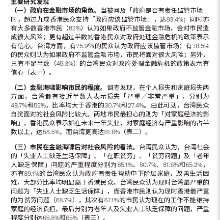
主要研究发现
（一）政府在金融市场的角色。
当被问及「政府是否有责任监管市场」
时，超过九成香港民众支持「政府应该监管市场」，达93.4%；同时亦
有大多数香港市民（82%）认为如果政府不监管金融市场，会对市民造
成很大风险；更有超过半数的香港民众对政府处理金融危机的政策表示
有信心。台湾方面，有75.9％的民众认为政府应该监管市场；有78.5%
的民众则认为如果政府不监管金融市场，市民将面对很大风险；另外，
只有不足半数（45.3%）的台湾民众对政府处理金融危机的政策表示有
信心（表一）。
（二）金融海啸影响市民的程度。
调查发现，在个人损失和家庭损失两
方面，台湾都有接近半数人表示损失「严重／非常严重」，分别为
48.7%和52%，比率均大于香港的30.7%和27.4%。由此可见，台湾民众
自觉面对的社会风险比较大。两地市民最担心的则为「对家庭经济的影
响」，香港民众表示如在未来一年失业，对家庭经济有严重影响的占半
数以上，达58.5%，而台湾更高达61.8%（表二）。
（三）市民在金融海啸后对社会风险的看法。
台湾民众认为，台湾社会
的「失业人士缺乏生活保障」、「在职贫穷」、「贫穷问题」及「老年
人缺乏保障」问题的严重程度分别为85.1%、80.7%、81.6%和65.2%，
亦有89.1%的台湾民众认为政府有责任帮助中下阶层家庭，改善生活困
难，大部分比率均明显高于香港民众。台湾民众认为现时台湾最严重的
问题为「失业人士缺乏生活保障」，而香港市民则认为现时香港最严重
的为贫穷问题（68.7%），其次有67.1%的市民认为现在的工作不能维持
家庭的经济负担，最后分别为老年人及失业人士缺乏保障的问题，严重
程度分别达66.8%和65%（表三）。