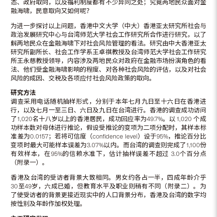
态、政府取向，以及福利制度都有不少异同之处；究竟两地民众面对金
融海啸，民意取向又如何呢？
为进一步探讨以上问题，香港中文大学（中大）香港亚太研究所社会与
政治发展研究中心与台湾师范大学社会工作研究所合作进行研究，以了
解两地民众在金融海啸下对社会风险管理的看法。研究由中大香港亚太
研究所副所长、社会工作学系王卓祺教授及台湾师范大学社会工作研究
所王永慈教授领导，内容涉及两地民众对政府在金融市场扮演角色的看
法、他们受金融海啸影响的程度、对各种社会风险的评估，以及对社会
风险的成因、交税及各项应付社会风险政策的取向。
研究方法
调查采用电话随机抽样形式，分别于本年七月九日至十六日在香港进
行，以及七月一至三日、六日及九日在台湾进行。香港的调查成功访问
了1,020名十八岁以上的香港居民，成功回应率为49.7%。以 1,020 个成
功样本数对母体进行推论，假设受推论的变项为二项分配时，其样本标
准差为0.0157；若将可信度（confidence level）设于95%，推论百分比
变项时最大可能样本误差为3.07%以内。而台湾的调查则完成了1,100份
有效样本，在95%的信赖水准下，估计抽样误差不超过 3.0个百分点
（附录一）。
香港及台湾的受访者背景大致相同。男女约各占一半，四成年龄介乎
30至49岁，六成已婚，但教育水平及职业则稍有不同（附录二）。为
了使受访者的背景更接近现实中的人口背景分布，香港及台湾的数字均
按性别及年龄作加权处理。