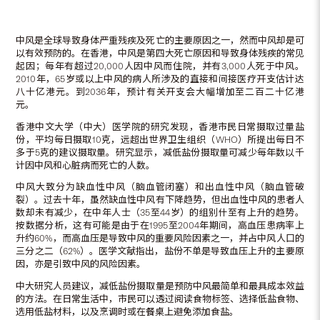
中风是全球导致身体严重残疾及死亡的主要原因之一，然而中风却是可
以有效预防的。在香港，中风是第四大死亡原因和导致身体残疾的常见
起因；每年有超过20,000人因中风而住院，并有3,000人死于中风。
2010年，65岁或以上中风的病人所涉及的直接和间接医疗开支估计达
八十亿港元。到2036年，预计有关开支会大幅增加至二百二十亿港
元。
香港中文大学（中大）医学院的研究发现，香港市民日常摄取过量盐
份，平均每日摄取10克，远超出世界卫生组织（WHO）所提出每日不
多于5克的建议摄取量。研究显示，减低盐份摄取量可减少每年数以千
计因中风和心脏病而死亡的人数。
中风大致分为缺血性中风（脑血管闭塞）和出血性中风（脑血管破
裂）。过去十年，虽然缺血性中风有下降趋势，但出血性中风的患者人
数却未有减少，在中年人士（35至44岁）的组别什至有上升的趋势。
按数据分析，这有可能是由于在1995至2004年期间，高血压患病率上
升约60%，而高血压是导致中风的重要风险因素之一，并占中风人口的
三分之二（62%）。医学文献指出，盐份不单是导致血压上升的主要原
因，亦是引致中风的风险因素。
中大研究人员建议，减低盐份摄取量是预防中风最简单和最具成本效益
的方法。在日常生活中，市民可以透过阅读食物标签、选择低盐食物、
选用低盐材料，以及烹调时或在餐桌上避免添加食盐。