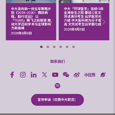
中大发布新一份五年策略计
中大「环球医学」连续13年
划《2026‒2030：腾跃新
全港收生之冠 囊括12名文
程，励行志远》 以
凭试满分考生 佔学医状元
「TIGER」腾飞之跃框架 推
六成 中大医科续为尖子首
动大学迈向学术与全球影响
选 文凭试考生佔学额七成
力新高峰
2026年8月5日
2026年8月6日
联系我们
宣传申请（仅限中大职员）