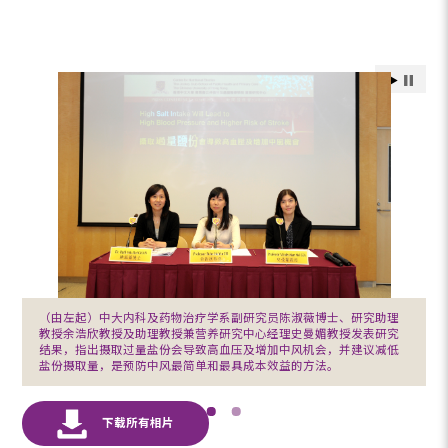
（由左起）中大内科及药物治疗学系副研究员陈淑薇博士、研究助理
教授余浩欣教授及助理教授兼营养研究中心经理史曼媚教授发表研究
结果，指出摄取过量盐份会导致高血压及增加中风机会，并建议减低
盐份摄取量，是预防中风最简单和最具成本效益的方法。