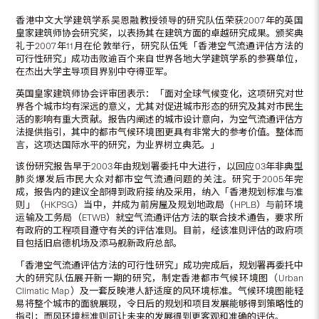
香港中文大学建筑学系吴恩融教授领导的研究队伍荣获2007年的英国
皇家建筑师协会研究奖，以表扬其在建筑方面的卓越研究成果。颁奖典
礼于2007年11月在伦敦举行，研究队伍凭「香港空气流通评估方法的
可行性研究」成功击败逾百个来自世界各地大学建筑学系的参赛单位，
在杰出大学主导项目界别中夺得亚军。
英国皇家建筑师协会评审团表示：「面对全球气候变化，这项研究对世
界各个城市均有深远的意义，尤其对促进城市形态的研究及其对市民生
活的影响有重大贡献。报告内阐述的城市设计意向，为空气流通评估方
法提供指引，其中的都市气候环境图更具有非常大的参考价值。整体而
言，这项达国际水平的研究，为业界树立典范。」
该份研究报告早于2003年由规划署委托中大进行，以回应03年非典型
肺炎爆发后市民大众对都市空气流通问题的关注。研究于2005年完
成，报告内的建议全部得到政府接纳及采用，纳入「香港规划标准与准
则」（HKPSG）当中，并成为前房屋及规划地政局（HPLB）与前环境
运输及工务局（ETWB）就空气流通评估方法的联合技术通告，要求所
有政府的工程项目遵守有关的评估准则。目前，经该准则评估的政府项
目包括旧启德机场及添马舰新政府总部。
「香港空气流通评估方法的可行性研究」成功完成后，规划署再委托中
大的研究队伍展开新一期的研究，制定香港都市气候环境图（Urban
Climatic Map）及一套反映港人舒适度的风环境标准。气候环境图能轻
易将整个城市的面貌展现，令日后的规划和项目发展能够得到策略性的
指引；而风环境标准则可让未来的发展得到更客观和准确的评估。