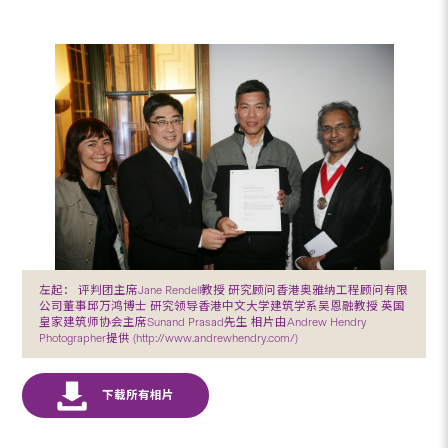
左起： 评判团主席Jane Rendell教授 研究顾问香港奥雅纳工程顾问有限
公司董事邱万鸿博士 研究领导香港中文大学建筑学系吴恩融教授 英国
皇家建筑师协会主席Sunand Prasad先生 相片由Andrew Hendry
Photographer提供 (http://www.andrewhendry.com/)