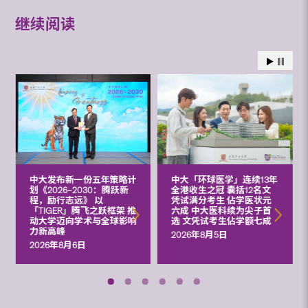
继续阅读
中大发布新一份五年策略计
中大「环球医学」连续13年
划《2026‒2030：腾跃新
全港收生之冠 囊括12名文
程，励行志远》 以
凭试满分考生 佔学医状元
「TIGER」腾飞之跃框架 推
六成 中大医科续为尖子首
动大学迈向学术与全球影响
选 文凭试考生佔学额七成
力新高峰
2026年8月5日
2026年8月6日