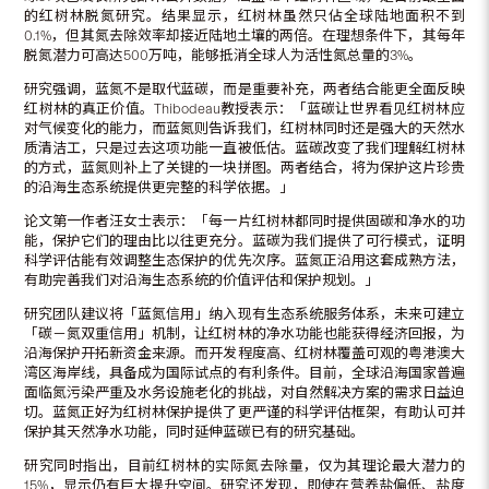
的红树林脱氮研究。结果显示，红树林虽然只佔全球陆地面积不到
0.1%，但其氮去除效率却接近陆地土壤的两倍。在理想条件下，其每年
脱氮潜力可高达500万吨，能够抵消全球人为活性氮总量的3%。
研究强调，蓝氮不是取代蓝碳，而是重要补充，两者结合能更全面反映
红树林的真正价值。Thibodeau教授表示：「蓝碳让世界看见红树林应
对气候变化的能力，而蓝氮则告诉我们，红树林同时还是强大的天然水
质清洁工，只是过去这项功能一直被低估。蓝碳改变了我们理解红树林
的方式，蓝氮则补上了关键的一块拼图。两者结合，将为保护这片珍贵
的沿海生态系统提供更完整的科学依据。」
论文第一作者汪女士表示：「每一片红树林都同时提供固碳和净水的功
能，保护它们的理由比以往更充分。蓝碳为我们提供了可行模式，证明
科学评估能有效调整生态保护的优先次序。蓝氮正沿用这套成熟方法，
有助完善我们对沿海生态系统的价值评估和保护规划。」
研究团队建议将「蓝氮信用」纳入现有生态系统服务体系，未来可建立
「碳－氮双重信用」机制，让红树林的净水功能也能获得经济回报，为
沿海保护开拓新资金来源。而开发程度高、红树林覆盖可观的粤港澳大
湾区海岸线，具备成为国际试点的有利条件。目前，全球沿海国家普遍
面临氮污染严重及水务设施老化的挑战，对自然解决方案的需求日益迫
切。蓝氮正好为红树林保护提供了更严谨的科学评估框架，有助认可并
保护其天然净水功能，同时延伸蓝碳已有的研究基础。
研究同时指出，目前红树林的实际氮去除量，仅为其理论最大潜力的
15%，显示仍有巨大提升空间。研究还发现，即使在营养盐偏低、盐度