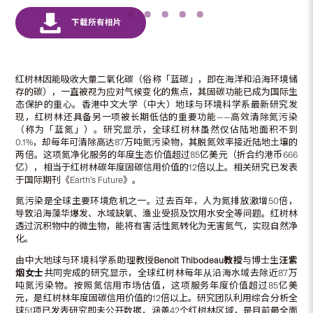
红树林因能吸收大量二氧化碳（俗称「蓝碳」，即在海洋和沿海环境储
存的碳），一直被视为应对气候变化的焦点，其固碳功能已成为国际生
态保护的重心。香港中文大学（中大）地球与环境科学系最新研究发
现，红树林还具备另一项被长期低估的重要功能——高效清除氮污染
（称为「蓝氮」）。研究显示，全球红树林虽然仅佔陆地面积不到
0.1%，却每年可清除高达87万吨氮污染物，其脱氮效率接近陆地土壤的
两倍。这项氮净化服务的年度生态价值超过85亿美元（折合约港币666
亿），相当于红树林碳年度固碳信用价值的12倍以上。相关研究已发表
于国际期刊《Earth’s Future》。
氮污染是全球主要环境危机之一。过去百年，人为氮排放激增50倍，
导致沿海藻华爆发、水域缺氧、渔业受损及饮用水安全等问题。红树林
透过沉积物中的微生物，能将有害活性氮转化为无害氮气，实现自然净
化。
由中大地球与环境科学系助理教授
Benoit Thibodeau
教授
与博士生
汪紫
烟女士
共同完成的研究显示，全球红树林每年从沿海水域去除近87万
吨氮污染物。按照氮信用市场估值，这项服务年度价值超过85亿美
元，是红树林年度固碳信用价值的12倍以上。研究团队利用综合分析全
球51项已发表研究即未公开数据，涵盖42个红树林区域，是目前最全面