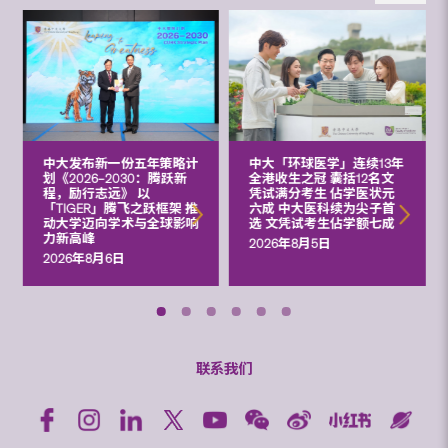
中大发布新一份五年策略计
中大「环球医学」连续13年
划《2026‒2030：腾跃新
全港收生之冠 囊括12名文
程，励行志远》 以
凭试满分考生 佔学医状元
「TIGER」腾飞之跃框架 推
六成 中大医科续为尖子首
动大学迈向学术与全球影响
选 文凭试考生佔学额七成
力新高峰
2026年8月5日
2026年8月6日
联系我们