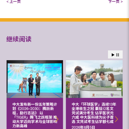
< 上一页
下一页 >
继续阅读
中大发布新一份五年策略计
中大「环球医学」连续13年
划《2026‒2030：腾跃新
全港收生之冠 囊括12名文
程，励行志远》 以
凭试满分考生 佔学医状元
「TIGER」腾飞之跃框架 推
六成 中大医科续为尖子首
动大学迈向学术与全球影响
选 文凭试考生佔学额七成
力新高峰
2026年8月5日