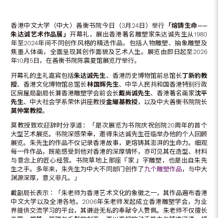
香港中文大学（中大）善衡书院今日（3月24日）举行
「
熔铸生命
——
朱达诚艺术作品展
」
开幕礼，展出香港著名雕塑家朱达诚先生从1980
年至2024年间不同创作风格的精选作品，包括人物雕塑、抽象雕塑及
焦墨人体画，全面呈现其创作面貌及艺术人生。展览由即日起至2026
年10月5日，在善衡书院陈震夏馆展览厅举行。
开幕礼的主礼嘉宾包括
朱达诚先生
、香港历史博物馆前总馆长
丁新豹教
授
、香港文化博物馆总馆长
林国辉先生
、中华人民共和国香港特别行政
区房屋局副局长兼香港雕塑学会前会长
戴尚诚先生
、香港著名画家
沈平
先生
、中大社会学系荣休讲座教授
金耀基教授
，以及中大善衡书院院长
莫仲棠教授
。
莫教授致欢迎辞时分享道：「是次展览为书院庆祝创院20周年的首个
大型艺术展览。书院深感荣幸，邀得朱达诚先生莅临举办他的个人回顾
展览。朱先生的作品不仅记录香港故事，更熔铸其澎湃的生命力。细观
每一件作品，既能感受到他对香港的深厚情怀，亦可见其在造型、材料
与意念上的匠心经营。书院草地上那座『家 』字雕塑，也是出自朱先
生之手。多年来，朱先生为中大不同部门创作了
九个雕塑作品
，与中大
渊源深厚，意义非凡。」
戴副局长表示︰「朱老师为香港艺术文化的象徵之一，其作品遍布香港
中文大学以及全港各地。2006年朱老师发起成立香港雕塑学会，为业
界提供交流学习的平台，其谦逊无私的奉献令人赞佩。朱老师不仅擅长