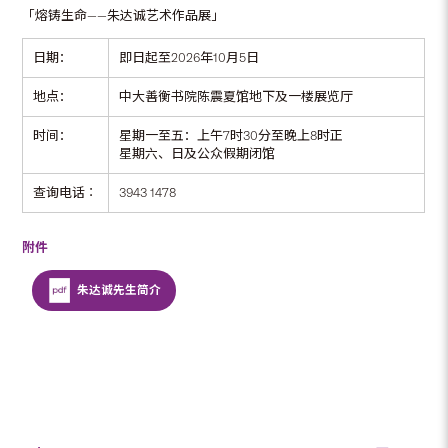
「熔铸生命——朱达诚艺术作品展」
日期：
即日起至2026年10月5日
地点：
中大善衡书院陈震夏馆地下及一楼展览厅
时间：
星期一至五：上午7时30分至晚上8时正
星期六、日及公众假期闭馆
查询电话︰
3943 1478
附件
朱达诚先生简介