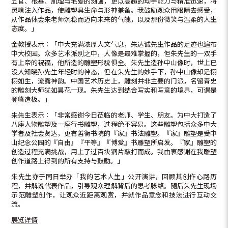
五官、根基、肌理与毛髮的刻画，更以高超的动手能力与精准迅速，将
灵魂注入作品，使雕塑具生命与形神兼备。我鼓励观众用眼睛去感受，
从作品体会朱老师沉稳而迈向未来的气魄，以及那份微笑与温柔的人生
态度。」
金教授表示︰「中大充满浓厚人文气息，朱达诚先生作品的足迹也遍布
中大校园。众多艺术派别之中，人像是最难掌握的，但朱先生的一双手
有上帝的祝福，他所造的雕塑形貌俱全。朱先生造孙中山像时，世上已
没人知晓孙先生年轻时的神态，但在朱先生的妙手下，孙中山像却是栩
栩如生，流露神韵。中国艺术历史上，雕刻并非主要的门派，名留青史
的雕刻大师犹如昙花一现。朱先生达到结合写实和写意的境界，可谓是
登峰造极。」
朱先生表示︰「非常感谢今日莅临的老师、学生、朋友。为中大打造了
八座人物雕塑及一座行书雕塑，过程绝不容易。这些雕塑包括众多中大
学者及社会贤达，更有善衡书院的『家』书法雕塑。『家』雕塑是受中
山纪念公园的『自由』『平等』『博爱』书雕塑所启发。『家』雕塑的
创造过程充满挑战，用上了过百块铜片敲打而成。我由衷感谢在我雕塑
创作道路上得到的所有支持与鼓励。」
朱先生亦于同日举办「我的艺术人生」公开演讲，回顾其创作心路历
程，并解说代表作品，引导观众理解背后的思考脉络。随后朱先生现场
示范雕塑创作，让观众近距离观赏，并就作品意念和技法进行互动交
流。
展览详情