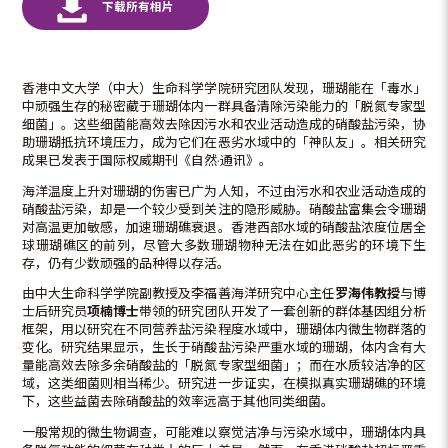
香港中文大学（中大）生命科学学院研究团队发现，珊瑚能在「毒水」
中顽强生存的秘密藏于珊瑚体内一群具备清除污染能力的「脱氮专家型
细菌」。这些细菌能高效去除因污水和农业活动造成的硝酸盐污染，协
助珊瑚抵抗环境压力，成为它们在恶劣水域中的「神队友」。相关研究
成果已发表于国际权威期刊《自然·通讯》。
海洋温度上升对珊瑚的伤害已广为人知，不过由污水和农业活动造成的
硝酸盐污染，却是一个较少受到关注的隐形威胁。硝酸盐富集会令珊瑚
对高温更加敏感，加速珊瑚礁衰退。香港西部水域的硝酸盐浓度位居全
球珊瑚礁区的前列，尽管大多数珊瑚物种无法在如此恶劣的环境下生
存，仍有少数顽强的品种得以存活。
由中大生命科学学院副教授及李福善海洋研究中心主任
罗海伟教授
与博
士后研究员
项楠博士
带领的研究团队开发了一套创新的群体基因组分析
框架，用以研究在不同营养盐污染程度水域中，珊瑚体内微生物群落的
变化。研究结果显示，生长于硝酸盐污染严重水域的珊瑚，体内含有大
量能高效去除多余硝酸盐的「脱氮专家型细菌」；而在水质较洁净的区
域，这类细菌则相当稀少。研究进一步证实，在模拟真实珊瑚礁的环境
下，这些益菌去除硝酸盐的效率远高于其他同类细菌。
一般常规的微生物调查，可能难以察觉洁净与污染水域中，珊瑚体内具