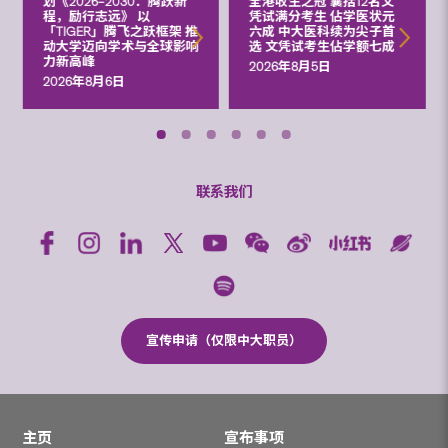
划《2026‒2030：腾跃新
全港收生之冠 囊括12名文
程，励行志远》 以
凭试满分考生 佔学医状元
「TIGER」腾飞之跃框架 推
六成 中大医科续为尖子首
动大学迈向学术与全球影响
选 文凭试考生佔学额七成
力新高峰
2026年8月5日
2026年8月6日
联系我们
宣传申请（仅限中大职员）
主页
宣布事项