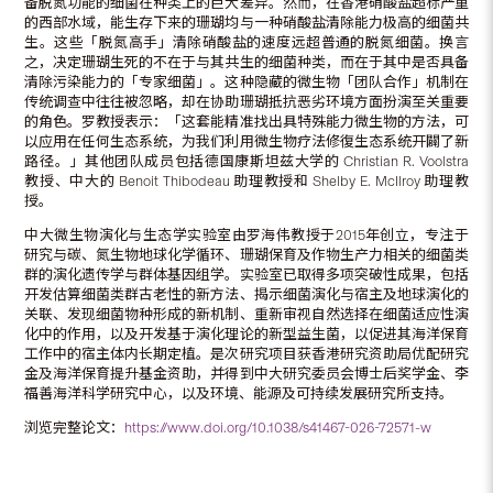
备脱氮功能的细菌在种类上的巨大差异。然而，在香港硝酸盐超标严重
的西部水域，能生存下来的珊瑚均与一种硝酸盐清除能力极高的细菌共
生。这些「脱氮高手」清除硝酸盐的速度远超普通的脱氮细菌。换言
之，决定珊瑚生死的不在于与其共生的细菌种类，而在于其中是否具备
清除污染能力的「专家细菌」。这种隐藏的微生物「团队合作」机制在
传统调查中往往被忽略，却在协助珊瑚抵抗恶劣环境方面扮演至关重要
的角色。罗教授表示：「这套能精准找出具特殊能力微生物的方法，可
以应用在任何生态系统，为我们利用微生物疗法修復生态系统开闢了新
路径。」其他团队成员包括德国康斯坦兹大学的 Christian R. Voolstra
教授、中大的 Benoit Thibodeau 助理教授和 Shelby E. McIlroy 助理教
授。
中大微生物演化与生态学实验室由罗海伟教授于2015年创立，专注于
研究与碳、氮生物地球化学循环、珊瑚保育及作物生产力相关的细菌类
群的演化遗传学与群体基因组学。实验室已取得多项突破性成果，包括
开发估算细菌类群古老性的新方法、揭示细菌演化与宿主及地球演化的
关联、发现细菌物种形成的新机制、重新审视自然选择在细菌适应性演
化中的作用，以及开发基于演化理论的新型益生菌，以促进其海洋保育
工作中的宿主体内长期定植。是次研究项目获香港研究资助局优配研究
金及海洋保育提升基金资助，并得到中大研究委员会博士后奖学金、李
福善海洋科学研究中心，以及环境、能源及可持续发展研究所支持。
浏览完整论文：
https://www.doi.org/10.1038/s41467-026-72571-w