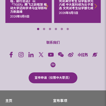
程，励行志远》 以
凭试满分考生 佔学医状元
「TIGER」腾飞之跃框架 推
六成 中大医科续为尖子首
动大学迈向学术与全球影响
选 文凭试考生佔学额七成
力新高峰
2026年8月5日
2026年8月6日
联系我们
宣传申请（仅限中大职员）
主页
宣布事项