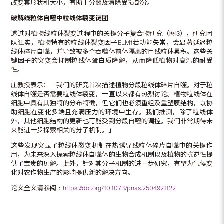
改变其形状和大小，有助于分离及清除受损部分。
破解线粒体自噬中粒线体裂变谜团
透过对植物线粒体裂变过程中的关键分子复合物研究（图3），研究团
队证实，植物特有的粒线体裂变因子ELM1若功能失常，会显著延迟粒
线体碎片自噬，并导致被多个吞噬体前体隔离的巨线粒体累积。这些关
键因子的突变会抑制粒线体蛋白质降解，从而降低植物对高温的耐受
性。
庄教授表示：「我们的研究首次描述植物分段粒线体碎片自噬。对于粒
线体自噬是否需要粒线体裂变，一直以来都有热烈讨论。植物粒线体在
细胞中具有其独特的分布特徵，但它们也必须重组及重塑膜结构，以协
助细胞在变化多端且充满压力的环境中生存。我们推测，除了粒线体
外，其他细胞结构的更新也可能受到分段自噬的调控。我们非常期待未
来能进一步探索相关的分子机制。」
这些发现突显了粒线体裂变机制在热诱导线粒体碎片自噬中的关键作
用，为未来深入探索粒线体自噬体的生物合成机制以及植物的抗逆性提
供了宝贵的见解。此外，针对其分子机制的进一步研究，有望为气候变
化对农作物生产的影响提供新的解决方向。
论文全文请参阅﹕
https://doi.org/10.1073/pnas.2504921122