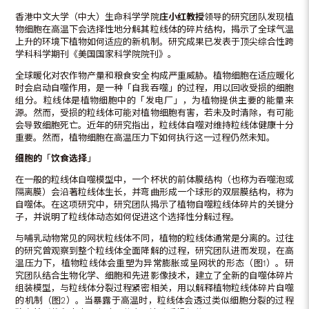
香港中文大学（中大）生命科学学院
庄小红教授
领导的研究团队发现植
物细胞在高温下会选择性地分解其粒线体的碎片结构，揭示了全球气温
上升的环境下植物如何适应的新机制。研究成果已发表于顶尖综合性跨
学科科学期刊《美国国家科学院院刊》。
全球暖化对农作物产量和粮食安全构成严重威胁。植物细胞在适应暖化
时会启动自噬作用，是一种「自我吞噬」的过程，用以回收受损的细胞
组分。粒线体是植物细胞中的「发电厂」，为植物提供主要的能量来
源。然而，受损的粒线体可能对植物细胞有害，若未及时清除，有可能
会导致细胞死亡。近年的研究指出，粒线体自噬对维持粒线体健康十分
重要。然而，植物细胞在高温压力下如何执行这一过程仍然未知。
细胞的
「
饮食选择
」
在一般的粒线体自噬模型中，一个杯状的前体膜结构（也称为吞噬泡或
隔离膜）会沿著粒线体生长，并弯曲形成一个球形的双层膜结构，称为
自噬体。在这项研究中，研究团队揭示了植物自噬粒线体碎片的关键分
子，并说明了粒线体动态如何促进这个选择性分解过程。
与哺乳动物常见的网状粒线体不同，植物的粒线体通常是分离的。过往
的研究曾观察到整个粒线体全面降解的过程，研究团队进而发现，在高
温压力下，植物粒线体会重塑为异常膨胀或呈网状的形态（图1）。研
究团队结合生物化学、细胞和先进影像技术，建立了全新的自噬体碎片
组装模型，与粒线体分裂过程紧密相关，用以解释植物粒线体碎片自噬
的机制（图2）。当暴露于高温时，粒线体会透过类似细胞分裂的过程