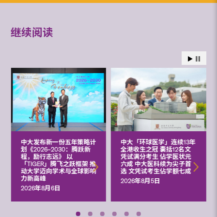
继续阅读
中大发布新一份五年策略计
中大「环球医学」连续13年
划《2026‒2030：腾跃新
全港收生之冠 囊括12名文
程，励行志远》 以
凭试满分考生 佔学医状元
「TIGER」腾飞之跃框架 推
六成 中大医科续为尖子首
动大学迈向学术与全球影响
选 文凭试考生佔学额七成
力新高峰
2026年8月5日
2026年8月6日