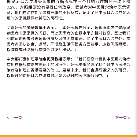
据显示耳穴疗法受试者的血糖指标在三个月的治疗期后平均下降
0.2%，对照组则没有录得任何改变。受试者对中医耳穴治疗表示满
意，他们在治疗期间没有严重的不良反应，证明了把中医耳穴治疗融入
现时的常规糖尿病管理的可行性。
负责研究的
关绮媚博士
表示：「本研究报告显示，睡眠质素欠佳是糖尿
病患者非常常见的问题，而此类患者的血糖水平亦相对较高，因此我们
相信帮助患者改善睡眠健康及习惯尤其重要。除了中医耳穴治疗外，病
患者亦须从饮食、运动、环境及生活习惯各方面着手，达致优质睡眠，
以减慢或预防糖尿病慢性并发症出现。」
中大那打素护理学院
余秀凤教授
表示：「我们很高兴看到中医耳穴治疗
应用在糖尿病临床护理上的可行性。研究结果加强了我们对中西医结合
治疗及护理在香港发展的信心。展望未来，我们会进行更深入的研究，
以探讨如何把耳穴疗法有效地融入现时的医护服务当中。」
< 上一页
下一页 >