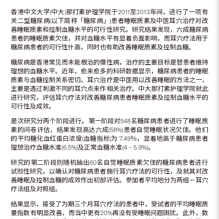
香港中文大学(中大)那打素护理学院于2011至2013年间，进行了一项有
关二型糖尿病(以下简称「糖尿病」)患者睡眠质素及中医耳穴治疗对改
善睡眠质素和控制血糖水平的可行性研究。研究结果发现，六成糖尿病
患者的睡眠质素欠佳，并对血糖水平有显着负面影响，而耳穴疗法用于
糖尿病患者的可行性什高，同时也有助改善睡眠质素及控制血糖。
糖尿病是香港常见而未能根治的慢性病，治疗的主要目标是替患者维持
理想的血糖水平。近年，愈来愈多的科研数据显示，糖尿病患者的睡眠
质素与血糖控制关系密切。耳穴治疗是中医用以改善睡眠的方法之一，
主要是透过刺激不同的耳穴点来作相关治疗。中大那打素护理学院就此
进行研究，评估耳穴疗法对改善糖尿病患者睡眠质素及控制血糖水平的
可行性及成效。
是次研究分两个阶段进行。第一阶段对548名糖尿病患者进行了睡眠质
素的问卷评估，结果发现高达六成(58%)患者自觉睡眠状况欠佳。他们
的平均糖化血红蛋白浓度(血糖指标)为 7.49％，显着地高于糖尿病患者
理想治疗血糖水准(6.5%)及正常血糖水准(4 – 5.9%)。
研究的第二阶段则随机抽出60名自觉睡眠质素欠佳的糖尿病患者进行
试验性研究，以确认对糖尿病患者施行耳穴疗法的可行性，及就其对改
善睡眠及控制血糖的成效作出初部评估。参加者平均地分为两组－耳穴
疗法组及对照组。
结果显示，接受了为期三个月耳穴疗法的患者中，受试者的平均睡眠质
量指数有明显改善，而当中更有20%再没有受睡眠问题困扰。此外，数