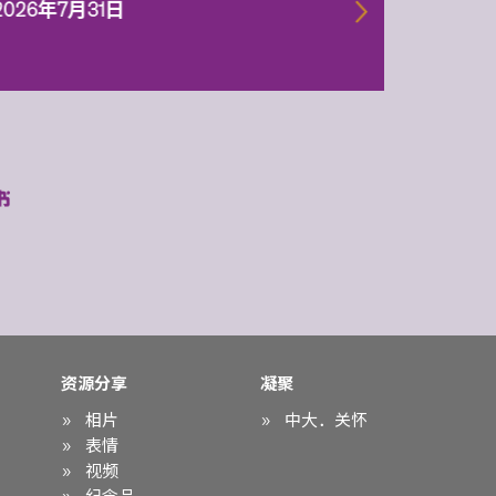
一代智
2026年7月31日
2026年
资源分享
凝聚
相片
中大．关怀
表情
视频