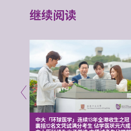
继续阅读
平台 推
中大「环球医学」连续13年全港收生之冠
囊括12名文凭试满分考生 佔学医状元六成