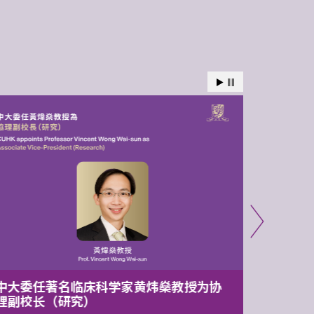
中大委任著名临床科学家黄炜燊教授为协
中大两
理副校长（研究）
1.05亿