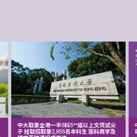
中大取录全港一半5科5**或以上文凭试尖
子 经联招取录2,855名本科生 医科商学及