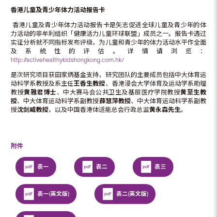
香港儿童及青少年体力活动报告卡
香港儿童及青少年体力活动报告卡是矢志促进全球儿童及青少年的体
力活动的非牟利组织「健康活力儿童环球联盟」成员之一。报告卡透过
实证分析就不同指标发布评级，为儿童和青少年的体力活动水平作全面
及系统性的评估。详情请浏览：
http://activehealthykidshongkong.com.hk/
是次研究项目获田家炳基金支持，研究团队的主要成员包括中大体育运
动科学系教授及系主任
王香生教授
、香港浸会大学体育及运动学系助理
教授
黄雅君博士
、中大赛马会公共卫生及基层医疗学院教授
黄至生教
授
、中大体育运动科学系副教授
薛慧萍教授
、中大体育运动科学系副教
授
沈剑威教授
，以及中国香港体适能总会行政总监
黄永森先生
。
附件
表一
表二
表三
表一(英文版)
表二(英文版)