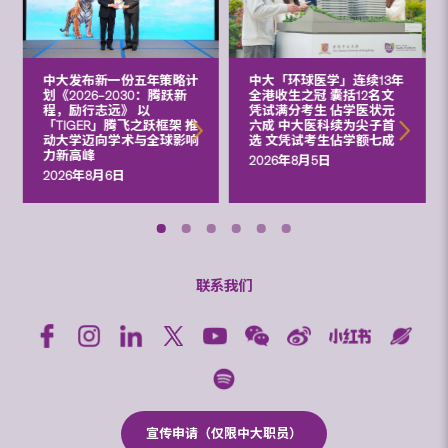
中大发布新一份五年策略计
中大「环球医学」连续13年
划《2026‒2030：腾跃新
全港收生之冠 囊括12名文
程，励行志远》 以
凭试满分考生 佔学医状元
「TIGER」腾飞之跃框架 推
六成 中大医科续为尖子首
动大学迈向学术与全球影响
选 文凭试考生佔学额七成
力新高峰
2026年8月5日
2026年8月6日
联系我们
宣传申请（仅限中大职员）