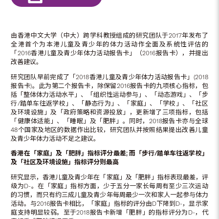
由香港中文大学（中大）跨学科教授组成的研究团队于2017年发布了
全港首个为本港儿童及青少年的体力活动作全面及系统性评估的
「2016香港儿童及青少年体力活动报告卡」（2016报告卡），并提出
改善建议。
研究团队早前完成了「2018香港儿童及青少年体力活动报告卡」(2018
报告卡)。此为第二个报告卡，除保留2016报告卡的九项核心指标，包
括「整体体力活动水平」、「组织性运动参与」、「动态游戏」、「步
行/踏单车往返学校」、「静态行为」、「家庭」、「学校」、「社区
及环境设施」及「政府策略和资源投放」，更新增了三项指标，包括
「健康体适能」、「睡眠」及「肥胖」。同时，2018报告卡亦与全球
48个国家及地区的数据作出比较，研究团队并按照结果提出改善儿童
及青少年体力活动不足之建议。
香港在「家庭」及「肥胖」指标评分最差
; 而「步行/踏单车往返学校」
及「社区及环境设施」指标评分则最高
研究显示，香港儿童及青少年在「家庭」及「肥胖」指标表现最差，评
级为D-。在「家庭」指标方面，少于五分一家长每周有至少三次运动
的习惯，而只有约三成儿童及青少年每周最少一次和家人一起参与体力
活动。与2016报告卡相比，「家庭」指标的评分由D下降到D-，显示家
庭支持明显较弱。至于2018报告卡新增「肥胖」的指标评分为D-，代