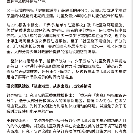
表超重或肥胖情况严重。
另一新增的指标「健康体适能」获较低的评分D，反映尽管本港学校对
学童的体适能有定期的监测，儿童及青少年的心肺功能仍然未如理想。
与2016报告卡相比，「步行/踏单车往返学校」及「社区及环境设施」
仍然是香港表现最好的两项指标。前者的评分为B+，是12项指标中最
佳的。大约八成的青少年每周至少一次步行或踏单车往返学校；近半数
小学生每周至少五次步行往返学校。至于「社区及环境设施」评分为
B，近八成家长认为由于交通流量和犯罪率均处于低水平，社区环境安
全；大部分青少年对政府所提供的运动设施感到满意。
「整体体力活动水平」指标评分为C-，少于五成的儿童及青少年能达
到每日一小时进行中等至剧烈强度体力活动的国际标准。「静态行为」
指标的表现亦转差，评分由C下降到C-，反映近年本港儿童及青少年使
用电子屏幕产品作娱乐的时间有所增加。
研究团队建议「健康港童，从家出发」以改善情况
领导报告卡研究团队的
王香生教授
指出：「香港在『家庭』指标取得评
分D-，低于大部分份极高收入的国家及地区，情况令人忧心。在职父
母应获支援，为其子女创造有利增加体力活动的环境，并避免子女于闲
暇时过度使用电子屏幕产品。」
王教授
续说﹕「学校内外应积极开展以促进儿童及青少年心肺功能为目
的的体力活动，并鼓励儿童及青少年在安全且优美的社区环境下进行动
态游戏。研究团队建议政府在制订各项体力活动相关政策之余，应考虑