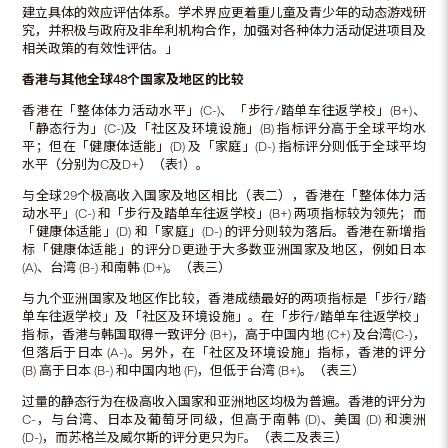
建立具体的效应评估体系。学术界应更着重儿童及青少年的动态游戏研
究，并积极与政府及非牟利机构合作，加强对各种体力活动促进项目及
相关政策的有效性评估。」
香港与其他全球
48个国家及地区的比较
香港在「整体体力活动水平」(C-)、「步行/踏单车往返学校」(B+)、
「静态行为」(C-)及「社区及环境设施」(B) 指标评分高于全球平均水
平；但在「健康体适能」(D) 及「家庭」(D-) 指标评分则低于全球平均
水平（分别为C及D+）（表1）。
与全球29个极高收入国家及地区相比（表二），香港在「整体体力活
动水平」(C-) 和「步行及踏单车往返学校」(B+) 两项指标较为领先；而
「健康体适能」(D) 和「家庭」(D-) 的评分则较为落后。香港在新增指
标「健康体适能」的评分D更逊于大多数亚洲国家及地区，例如日本
(A)、台湾 (B-) 和南韩 (D+)。（表三）
与九个亚洲国家及地区作比较，香港成绩最好的两项指标是「步行/踏
单车往返学校」及「社区及环境设施」。在「步行/踏单车往返学校」
指标，香港与韩国取得一致评分 (B+)，高于中国内地 (C+) 及台湾(C-)，
但落后于日本 (A-)。另外，在「社区及环境设施」指标，香港的评分
(B) 高于日本 (B-) 和中国内地 (F)，但低于台湾 (B+)。（表三）
过量的静态行为在极高收入国家和亚洲地区均极为普遍。香港的评分为
C-，与台湾、日本及葡萄牙同级，但高于南韩 (D)、美国 (D) 和澳洲
(D-)，而苏格兰及威尔斯的评分更只为F。（表二及表三）