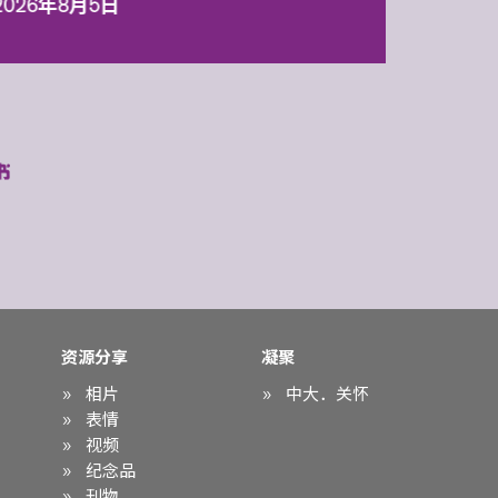
2026年8月5日
资源分享
凝聚
相片
中大．关怀
表情
视频
纪念品
刊物