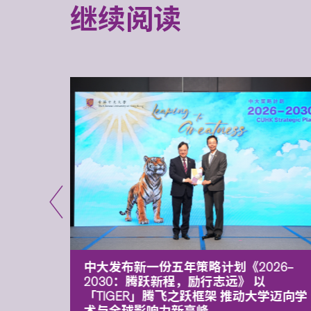
继续阅读
能力 有
中大发布新一份五年策略计划《2026‒
污染
2030：腾跃新程，励行志远》 以
「TIGER」腾飞之跃框架 推动大学迈向学