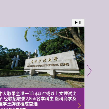
中大取录全港一半5科5**或以上文凭试尖
中大委
子 经联招取录2,855名本科生 医科商学及
理副校
理学王牌课程成首选
2026年