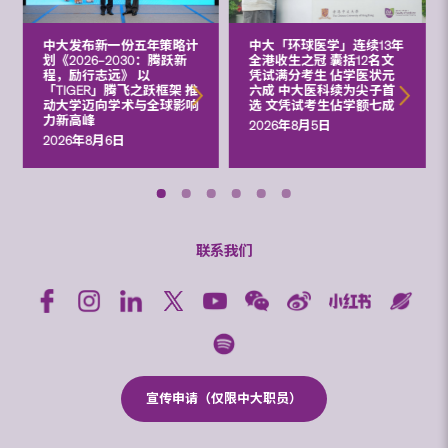
中大发布新一份五年策略计
中大「环球医学」连续13年
划《2026‒2030：腾跃新
全港收生之冠 囊括12名文
程，励行志远》 以
凭试满分考生 佔学医状元
「TIGER」腾飞之跃框架 推
六成 中大医科续为尖子首
动大学迈向学术与全球影响
选 文凭试考生佔学额七成
力新高峰
2026年8月5日
2026年8月6日
联系我们
宣传申请（仅限中大职员）