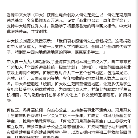
香港中文大学（中大）获商业电台创办人何佐芝先生以「何佐芝冯月燕
慈善基金」名义捐赠五百万港元，设立「商业电台五十周年奖学金」，
支持中大培育优秀人才，鼓励学子将服务香港的精神薪火相传。中大对
此深感荣幸，并致谢忱。
中大校长刘遵义教授表示：「我们衷心感谢何先生慷慨捐资。这笔捐款
对中大意义重大，将进一步支持大学招收本地、全国以至全球的优秀学
子，特别是中国内地偏远地区的同学，嘉惠更多学生。」
中大自一九九八年起招收了全港首批内地本科生来校入学，自二零零五
年起加入「全国普通高校统一招生计划」（统招），招生范围由最初北
京及上海两个城市，扩展至现时合共二十五个省巿地区，包括黑龙江、
吉林、辽宁、云南及贵州等地，今年招收的内地本科生人数达二百六十
名。中大希望透过「统招」扩大收生范围至偏远地区，让更多优秀学生
有机会接受中大的优质教育，为国家培育人才，并藉此帮助本地学生认
识祖国，同时激励他们在学术和文化上广作交流和互相砥砺，扩阔视
野。
何佐芝、冯月燕伉俪一向热心公益，支持慈善事业不遗余力。冯月燕女
士生前曾担任香港红十字会义工达三十多年，并成立「何冯月燕基金奖
学金」，推动本地教育事业。「何佐芝冯月燕慈善基金」自二零零六年
成立以来，曾多次捐资予公益金等慈善团体，并资助苗圃行动开展四川
灾后重建项目和兴建苗圃希望小学，以及支援内地幸福工程救助贫困母
亲，扶助困难家庭，惠泽社群。