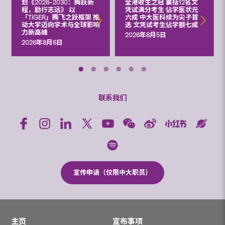
划《2026‒2030：腾跃新
全港收生之冠 囊括12名文
程，励行志远》 以
凭试满分考生 佔学医状元
「TIGER」腾飞之跃框架 推
六成 中大医科续为尖子首
动大学迈向学术与全球影响
选 文凭试考生佔学额七成
力新高峰
2026年8月5日
2026年8月6日
联系我们
宣传申请（仅限中大职员）
主页
宣布事项