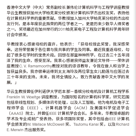
香港中文大学（中大）常务副校长兼伟伦计算机科学与工程学讲座教授
华云生教授获加州大学柏克莱分校颁发计算机科学杰出校友奖，表扬他
在计算机科学界的重要贡献。华教授加入加州大学柏克莱分校的杰出校
友行列，是本年度获此殊荣的两位学者之一，更是历来少数华人得奖者
之一。奖项最近在加州举行的2011柏克莱电子工程及计算机科学周年研
讨会中颁发。
华教授衷心感谢母校的嘉许，他表示：「获母校授此奖誉，我深感荣
幸。这份荣誉属于各位曾与我共事的学生及同事。最近我重返母校，勾
起了很多在学时的宝贵片段。回想在那里种种所学，在过去三十五年润
泽了我的生命，感受至深。我衷心感谢良师益友兼论文导师──荣休讲
座教授C. V. Ramamoorthy教授对我的谆谆教导，令我在做人和治学上
皆获益良多。我亦很幸运得到太太海玲及两位挛生女儿励莲与应莲过去
三十年来的支持。未来，我将全情投入，致力贡献香港中文大学的发
展。」
华云生教授曾任伊利诺伊大学厄本那－香槟分校电机及计算机工程学系
Franklin W. Woeltge 讲座教授，为国际知名的计算机科学家，研究范围
包括非线性规划、多媒体讯号处理，以及人工智能。他为电机及电子工
程师学会（IEEE）、计算机器学会（ACM）及美国科学促进学会
（AAAS）院士，并曾任IEEE 计算机学会会长。多年来，华教授卓越的
学术及专业成就广受表扬，获多项国际奖誉，其中包括由IEEE 计算机
学会颁发的W. Wallace McDowell 奖、Tsutomu Kanai 奖，以及Richard
E. Merwin 杰出服务奖。