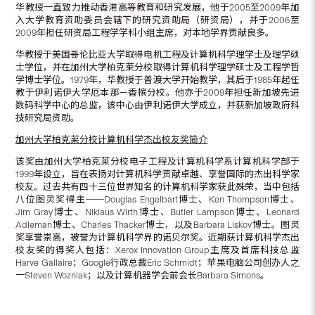
华教授一直致力推动香港高等教育和研究发展，他于2005至2009年加
入大学教育资助委员会辖下的研究资助局（研资局），并于2006至
2009年担任研资局工程学学科小组主席，对本地学界贡献良多。
华教授于美国哥伦比亚大学取得电机工程及计算机科学理学士及理学硕
士学位，并在加州大学柏克莱分校取得计算机科学理学硕士及工程学哲
学博士学位。1979年，华教授于普渡大学开始教学，其后于1985年起任
教于伊利诺伊大学厄本那－香槟分校。他亦于2009年担任新加坡先进
数码科学中心的总监，该中心由伊利诺伊大学成立，并获新加坡政府科
技研究局资助。
加州大学柏克莱分校计算机科学杰出校友奖简介
该奖由加州大学柏克莱分校电子工程及计算机科学系计算机科学部于
1999年设立，旨在表扬对计算机科学贡献卓越、享誉国际的杰出科学家
校友。过去共有四十三位世界知名的计算机科学家获此殊荣，当中包括
八位图灵奖得主──Douglas Engelbart博士、Ken Thompson博士、
Jim Gray博士、Niklaus Wirth博士、Butler Lampson博士、Leonard
Adleman博士、Charles Thacker博士，以及Barbara Liskov博士。图灵
奖享誉崇高，被誉为计算机科学界的诺贝尔奖。近期获计算机科学杰出
校友奖的得奖人包括：Xerox Innovation Group主席及首席科技总监
Harve Gallaire；Google行政总裁Eric Schmidt；苹果电脑公司创办人之
一Steven Wozniak；以及计算机器学会前会长Barbara Simons。