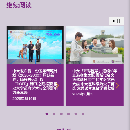
继续阅读
中大发布新一份五年策略计
中大「环球医学」连续13年
划《2026‒2030：腾跃新
全港收生之冠 囊括12名文
程，励行志远》 以
凭试满分考生 佔学医状元
「TIGER」腾飞之跃框架 推
六成 中大医科续为尖子首
动大学迈向学术与全球影响
选 文凭试考生佔学额七成
力新高峰
2026年8月5日
2026年8月6日