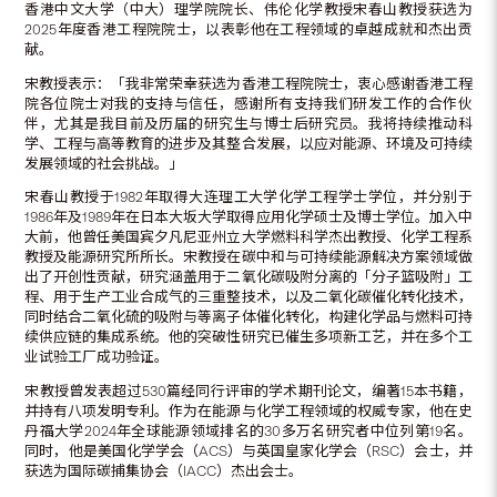
香港中文大学（中大）理学院院长、伟伦化学教授宋春山教授获选为
2025年度香港工程院院士，以表彰他在工程领域的卓越成就和杰出贡
献。
宋教授表示：「我非常荣幸获选为香港工程院院士，衷心感谢香港工程
院各位院士对我的支持与信任，感谢所有支持我们研发工作的合作伙
伴，尤其是我目前及历届的研究生与博士后研究员。我将持续推动科
学、工程与高等教育的进步及其整合发展，以应对能源、环境及可持续
发展领域的社会挑战。」
宋春山教授于1982年取得大连理工大学化学工程学士学位，并分别于
1986年及1989年在日本大坂大学取得应用化学硕士及博士学位。加入中
大前，他曾任美国宾夕凡尼亚州立大学燃料科学杰出教授、化学工程系
教授及能源研究所所长。宋教授在碳中和与可持续能源解决方案领域做
出了开创性贡献，研究涵盖用于二氧化碳吸附分离的「分子篮吸附」工
程、用于生产工业合成气的三重整技术，以及二氧化碳催化转化技术，
同时结合二氧化硫的吸附与等离子体催化转化，构建化学品与燃料可持
续供应链的集成系统。他的突破性研究已催生多项新工艺，并在多个工
业试验工厂成功验证。
宋教授曾发表超过530篇经同行评审的学术期刊论文，编著15本书籍，
并持有八项发明专利。作为在能源与化学工程领域的权威专家，他在史
丹福大学2024年全球能源领域排名的30多万名研究者中位列第19名。
同时，他是美国化学学会（ACS）与英国皇家化学会（RSC）会士，并
获选为国际碳捕集协会（IACC）杰出会士。