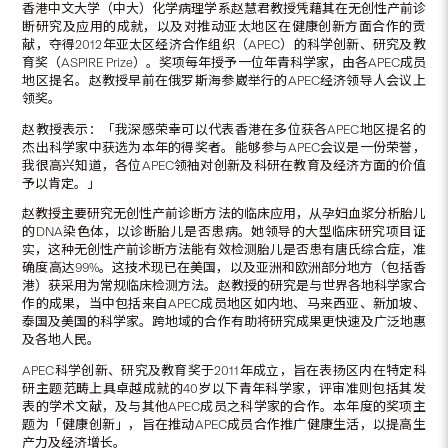
香港中文大学（中大）化学病理学系赵慧君教授凭藉其在无创性产前诊
断研究及应用的成就，以及对推动亚太地区在健康创新方面合作的贡
献，夺得2012年亚太区经济合作组织（APEC）的科学创新、研究及教
育奖（ASPIRE Prize）。奖项每年授予一位年青科学家，由各APEC成员
地区提名。赵教授早前在俄罗斯海参崴举行的APEC经济领导人会议上
领奖。
赵教授表示：「我深感荣幸可以代表香港在多位获各APEC地区提名的
杰出科学家中获选为本年的得奖者。能够参与APEC会议是一份荣誉，
我很高兴知道，各位APEC领袖对创新及科研在教育及经济方面的价值
予以肯定。」
赵教授主要研究无创性产前诊断方法的临床应用，从孕妇血浆分析胎儿
的DNA染色体，以诊断胎儿是否患病。她领导的大型临床研究项目证
实，这种无创性产前诊断方法能有效检测胎儿是否患有唐氏综合症，准
确度高达99%。这技术现已在美国，以及亚洲和欧洲部分地方（包括香
港）获采用为常规临床检测方法。赵教授的研究是与世界各地科学家合
作的成果，当中包括来自APEC成员地区如内地、马来西亚、新加坡、
泰国及美国的科学家。跨地域的合作有助将研究成果更快速及广泛地惠
及各地人民。
APEC科学创新、研究及教育奖于2011年成立，旨在表扬区内在特定科
研主题范畴上具卓越成就的40岁以下青年科学家，评审准则包括其发
表的学术文献，及与其他APEC成员之科学家的合作。本年度的奖项主
题为「健康创新」，旨在推动APEC成员合作推广健康生活，以提高生
产力及经济增长。