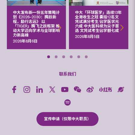
中大发布新一份五年策略计
中大「环球医学」连续13年
划《2026‒2030：腾跃新
全港收生之冠 囊括12名文
程，励行志远》 以
凭试满分考生 佔学医状元
「TIGER」腾飞之跃框架 推
六成 中大医科续为尖子首
动大学迈向学术与全球影响
选 文凭试考生佔学额七成
力新高峰
2026年8月5日
2026年8月6日
联系我们
宣传申请（仅限中大职员）