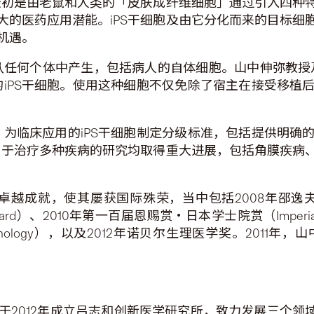
，最初是由老鼠和人类的「皮肤成纤维细胞」通过引入四种
大的医药应用潜能。iPS干细胞及由它分化而来的目标细
机遇。
从任何个体中产生，包括病人的自体细胞。山中伸弥教授
的iPS干细胞。使用这种细胞不仅免除了宿主在接受移
，为临床应用的iPS干细胞制定分级标准，包括提供明
应用于治疗多种疾病的研究均取得重大进展，包括角膜疾病
卓越成就，使其屡获国际殊荣，当中包括2008年邵逸
earch Award）、2010年第一百届恩赐赏・日本学士院赏（Imperial P
nced Technology），以及2012年诺贝尔生理医学奖。
2012年成立吕志和创新医学研究所，致力发展三个领域