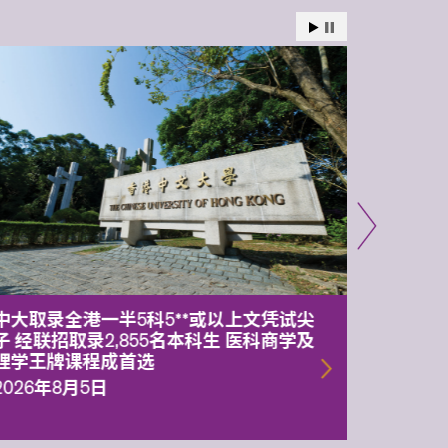
中大取录全港一半5科5**或以上文凭试尖
中大委
子 经联招取录2,855名本科生 医科商学及
理副校
理学王牌课程成首选
2026年
2026年8月5日