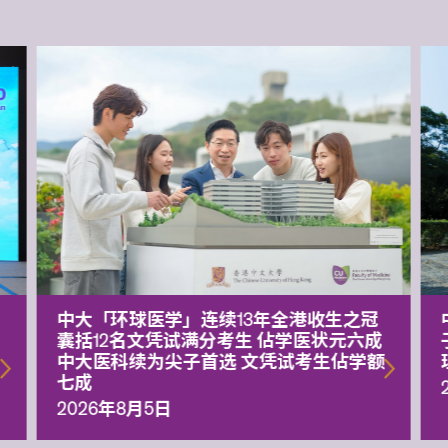
中大「环球医学」连续13年全港收生之冠
囊括12名文凭试满分考生 佔学医状元六成
中大医科续为尖子首选 文凭试考生佔学额
七成
2026年8月5日