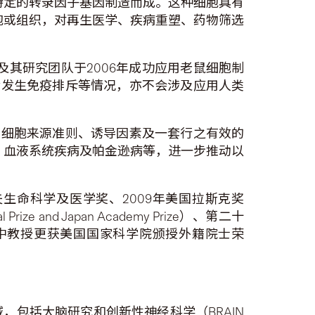
特定的转录因子基因制造而成。这种细胞具有
胞或组织，对再生医学、疾病重塑、药物筛选
及其研究团队于2006年成功应用老鼠细胞制
植后发生免疫排斥等情况，亦不会涉及应用人类
确的细胞来源准则、诱导因素及一套行之有效的
、血液系统疾病及帕金逊病等，进一步推动以
夫生命科学及医学奖、2009年美国拉斯克奖
rize and Japan Academy Prize）、第二十
2011年，山中教授更获美国国家科学院颁授外籍院士荣
，包括大脑研究和创新性神经科学（BRAIN