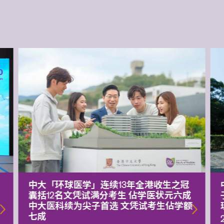
中大「环球医学」连续13年全港收生之冠
囊括12名文凭试满分考生 佔学医状元六成
中大医科续为尖子首选 文凭试考生佔学额
七成