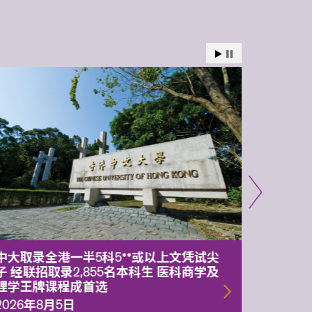
中大取录全港一半5科5**或以上文凭试尖
中大委
子 经联招取录2,855名本科生 医科商学及
理副校
理学王牌课程成首选
2026年
2026年8月5日