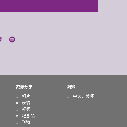
资源分享
凝聚
相片
中大．关怀
表情
视频
纪念品
刊物