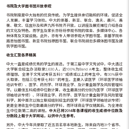
书院及大学图书馆开放参观
书院制度是中大独有的优良传统，为学生提供亲切融和的环境，促进全
人发展，丰富学习体验。中大的崇基、新亚、联合、逸夫、晨兴、善
衡、敬文、伍宜孙及和声九所书院齐开放，以讲座及展览摊位介绍各自
的文化及特色，而学生及家长亦纷纷参观书院的宿舍、多媒体中心、各
种体育及文娱设施。此外，亦有专人带领参观大学图书馆、崇基学院牟
路思怡图书馆、新亚书院钱穆图书馆、联合书院胡忠多媒体图书馆及建
筑学图书馆。
收生汇聚各界精英
中大一直是成绩优秀的学生的首选。于第三届中学文凭试中，中大透过
大学联合招生办法取录2,630人，近100%为Band A考生，整体收生成
绩理想。全港于文凭试考获五科5**成绩或以上的考生中，有30%获中
大取录，包括三位考获七科5**的考生，主要入读医学（环球医学领袖
培训专修）、医学、药剂学、环球商业学、及计量金融学及风险管理科
学。以最佳五科成绩中位数计算，收生最高分的分别为医学（环球医学
领袖培训专修）、环球商业学、药剂学、医学及计量金融学及风险管理
科学，其中首次以独立联招组别招生的医学（环球医学领袖培训专修）
更是全港收生中位数最高分的学科，而环球商业学仅随其后，为全港收
生中位数第二高的课程。
中大已将
2014
年各课程的收生成绩中位数及
分数段上载于大学网站，以供中六生参考。
另外，中大今年共录取了近五百名非本地新生，除来自内地31个省市、