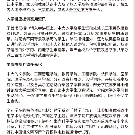
让中学生、家长和教师认识中大及了解入学及各项课程最新资讯，校园
内人潮络绎不绝、气氛热烈，参观人数接近五万五千人。
入学讲座提供实用资讯
于首场联招申请入学讲座上，中大入学及学生资助处处长王淑英教授致
欢迎辞，为资讯日揭开序幕，联招讲座重点介绍2015年招生的新政
策。为配合不同背景及学历的学生，除联招讲座外，还有以英语及普通
话进行的入学讲座，介绍中大的其他入读途径，包括非联招申请、持副
学位或海外学历、内地学生申请等。当天全校八个学院及各学系共举办
近二百场入学讲座或课程咨询。
学院书院介绍多元化
中大的文学院、工商管理学院、教育学院、工程学院、法律学院、医学
院、理学院及社会科学院，分别以资料展览、入学讲座、开放实验室及
有关设施，以及各类示范活动介绍各学系和课程；部分学院亦安排小组
讨论及大学生活分享会，由在读中大学生现身说法，介绍大学的学习和
生活特色。于2015学年招生的新课程《理论物理精研》，吸引不少学
生查询。
个别学院的特色项目包括：哲学系的「哲学广场」，让参加者体验以小
组学术讨论形式探讨不同哲学主题；法律学院开放模拟法庭及举行「模
拟法庭讼辩知多少」讲座；生命科学学院实验示范及开放温室及多个实
验室；社会工作学系小组分享及「你适合做社工吗？」心理测验；以及
雅礼中国语文研习所举行模拟电脑普通话考试等。