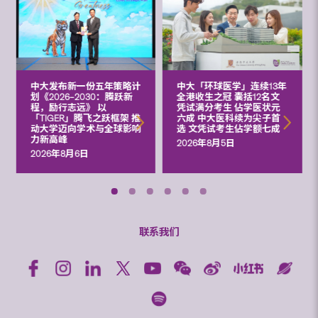
中大发布新一份五年策略计
中大「环球医学」连续13年
划《2026‒2030：腾跃新
全港收生之冠 囊括12名文
程，励行志远》 以
凭试满分考生 佔学医状元
「TIGER」腾飞之跃框架 推
六成 中大医科续为尖子首
动大学迈向学术与全球影响
选 文凭试考生佔学额七成
力新高峰
2026年8月5日
2026年8月6日
联系我们