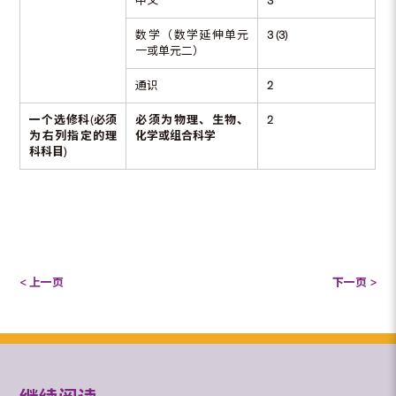
中文
3
数学（数学延伸单元
3 (3)
一或单元二）
通识
2
一个选修科(
必须
必须为物理、生物、
2
为右列指定的理
化学或
组合科学
科科目)
< 上一页
下一页 >