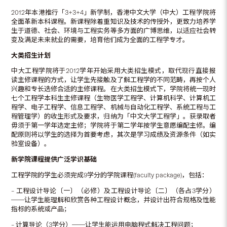
2012年本港推行「3+3+4」新学制，香港中文大学（中大）工程学院将
全面革新本科课程。新课程除着重知识及技术的传授外，更致力培养学
生于道德、社会、环境与工程实务等多方面的广博思维，以适应社会转
变及满足未来就业的需要，培育他们成为全面的工程学专才。
大类招生计划
中大工程学院将于2012学年开始采用大类招生模式，取代现行直接报
读主修课程的方式，让学生先接触及了解工程学的不同范畴，再按个人
兴趣和专长选修合适的主修课程。在大类招生模式下，学院将统一现时
七个工程学本科生主修课程（生物医学工程学、计算机科学、计算机工
程学、电子工程学、信息工程学、机械与自动化工程学、系统工程与工
程管理学）的收生形式及要求，归纳为「中文大学工程学」。获录取者
毋须于第一学年选定主修；学院将于第二学年按学生意愿编配主修。编
配原则将以学生的选择为首要考虑，其次是学习成绩及资源条件（如实
验室设备）。
新学院课程提供广泛学识基础
工程学院的学生必须完成9学分的学院课程(faculty package)，包括：
– 工程设计导论〔一〕（必修）及工程设计导论〔二〕（各占3学分）
──让学生能理解和欣赏各种工程设计概念，并设计出符合规格及性能
指标的系统或产品；
– 计算导论（3学分）──让学生能运用电脑程式解决工程问题；