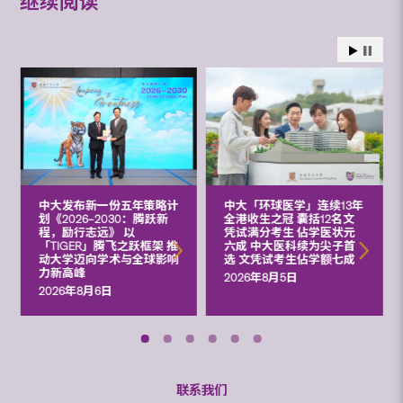
继续阅读
中大发布新一份五年策略计
中大「环球医学」连续13年
划《2026‒2030：腾跃新
全港收生之冠 囊括12名文
程，励行志远》 以
凭试满分考生 佔学医状元
「TIGER」腾飞之跃框架 推
六成 中大医科续为尖子首
动大学迈向学术与全球影响
选 文凭试考生佔学额七成
力新高峰
2026年8月5日
2026年8月6日
联系我们