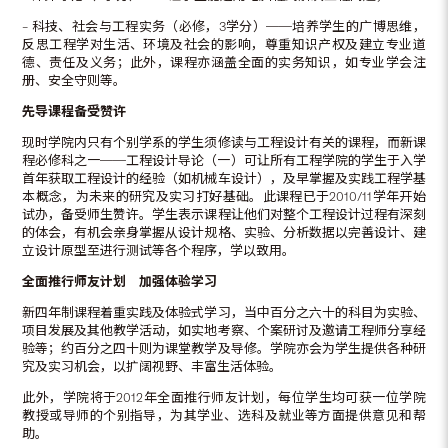
– 科技、社会与工程实务（必修，3学分）──培养学生的广博思维，
反思工程学对生活、环境及社会的影响，尊重知识产权及建立专业道
德、责任及义务；此外，课程亦涵盖全面的实务知识，如专业学会注
册、安全守则等。
先导课程备受赞许
现时学院内只有个别学系的学生须修读与工程设计有关的课程，而新课
程必修科之一──工程设计导论（一）可让所有工程学院的学生于入学
首年获取工程设计的经验（如机械车设计），及早掌握及实践工程学基
本概念，为未来的研究及实习打好基础。此课程已于2010/11学年开始
试办，备受师生赞许。学生表示课程让他们对整个工程设计过程有深刻
的体会，有机会亲身掌握从设计规格、实验、分析数据以完善设计、建
立设计原型至进行测试等各个程序，学以致用。
全面推行师友计划
加强体验学习
新四年制课程着重实践及体验式学习，当中百分之六十的科目为实验、
项目发展及其他教学活动，如实地考察、个案研讨及邀请工程师分享经
验等；约百分之四十则为课堂教学及导修。学院亦会为学生提供各种研
究及实习机会，以扩阔视野、丰富生活体验。
此外，学院将于2012年全面推行师友计划，每位学生均可获一位学院
教授或导师的个别指导，为其学业、选科及就业等方面提供意见和帮
助。