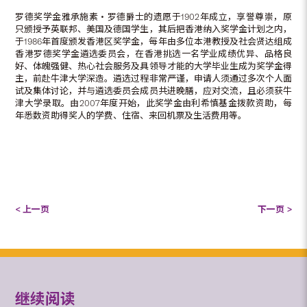
罗德奖学金雅承施素‧罗德爵士的遗愿于1902年成立，享誉尊崇，原
只颁授予英联邦、美国及德国学生，其后把香港纳入奖学金计划之内，
于1986年首度颁发香港区奖学金，每年由多位本港教授及社会贤达组成
香港罗德奖学金遴选委员会，在香港挑选一名学业成绩优异、品格良
好、体魄强健、热心社会服务及具领导才能的大学毕业生成为奖学金得
主，前赴牛津大学深造。遴选过程非常严谨，申请人须通过多次个人面
试及集体讨论，并与遴选委员会成员共进晚膳，应对交流，且必须获牛
津大学录取。由2007年度开始，此奖学金由利希慎基金拨款资助，每
年悉数资助得奖人的学费、住宿、来回机票及生活费用等。
< 上一页
下一页 >
继续阅读