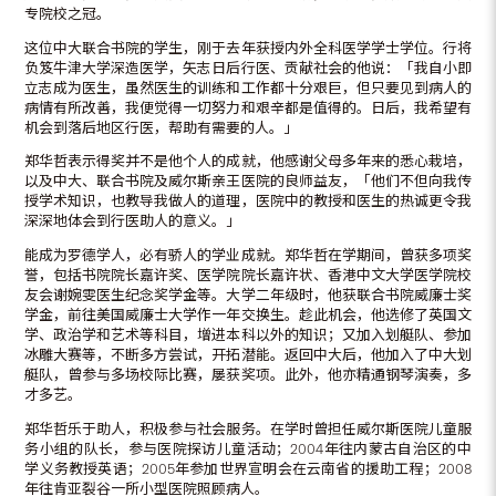
专院校之冠。
这位中大联合书院的学生，刚于去年获授内外全科医学学士学位。行将
负笈牛津大学深造医学，矢志日后行医、贡献社会的他说：「我自小即
立志成为医生，虽然医生的训练和工作都十分艰巨，但只要见到病人的
病情有所改善，我便觉得一切努力和艰辛都是值得的。日后，我希望有
机会到落后地区行医，帮助有需要的人。」
郑华哲表示得奖并不是他个人的成就，他感谢父母多年来的悉心栽培，
以及中大、联合书院及威尔斯亲王医院的良师益友，「他们不但向我传
授学术知识，也教导我做人的道理，医院中的教授和医生的热诚更令我
深深地体会到行医助人的意义。」
能成为罗德学人，必有骄人的学业成就。郑华哲在学期间，曾获多项奖
誉，包括书院院长嘉许奖、医学院院长嘉许状、香港中文大学医学院校
友会谢婉雯医生纪念奖学金等。大学二年级时，他获联合书院威廉士奖
学金，前往美国威廉士大学作一年交换生。趁此机会，他选修了英国文
学、政治学和艺术等科目，增进本科以外的知识；又加入划艇队、参加
冰雕大赛等，不断多方尝试，开拓潜能。返回中大后，他加入了中大划
艇队，曾参与多场校际比赛，屡获奖项。此外，他亦精通钢琴演奏，多
才多艺。
郑华哲乐于助人，积极参与社会服务。在学时曾担任威尔斯医院儿童服
务小组的队长，参与医院探访儿童活动；2004年往内蒙古自治区的中
学义务教授英语；2005年参加世界宣明会在云南省的援助工程；2008
年往肯亚裂谷一所小型医院照顾病人。