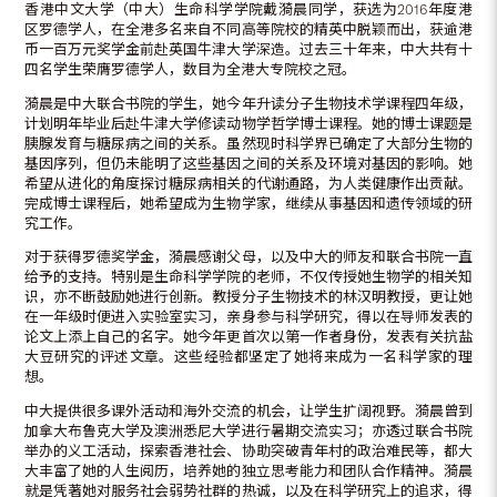
香港中文大学（中大）生命科学学院戴漪晨同学，获选为2016年度港
区罗德学人，在全港多名来自不同高等院校的精英中脱颖而出，获逾港
币一百万元奖学金前赴英国牛津大学深造。过去三十年来，中大共有十
四名学生荣膺罗德学人，数目为全港大专院校之冠。
漪晨是中大联合书院的学生，她今年升读分子生物技术学课程四年级，
计划明年毕业后赴牛津大学修读动物学哲学博士课程。她的博士课题是
胰腺发育与糖尿病之间的关系。虽然现时科学界已确定了大部分生物的
基因序列，但仍未能明了这些基因之间的关系及环境对基因的影响。她
希望从进化的角度探讨糖尿病相关的代谢通路，为人类健康作出贡献。
完成博士课程后，她希望成为生物学家，继续从事基因和遗传领域的研
究工作。
对于获得罗德奖学金，漪晨感谢父母，以及中大的师友和联合书院一直
给予的支持。特别是生命科学学院的老师，不仅传授她生物学的相关知
识，亦不断鼓励她进行创新。教授分子生物技术的林汉明教授，更让她
在一年级时便进入实验室实习，亲身参与科学研究，得以在导师发表的
论文上添上自己的名字。她今年更首次以第一作者身份，发表有关抗盐
大豆研究的评述文章。这些经验都坚定了她将来成为一名科学家的理
想。
中大提供很多课外活动和海外交流的机会，让学生扩阔视野。漪晨曾到
加拿大布鲁克大学及澳洲悉尼大学进行暑期交流实习；亦透过联合书院
举办的义工活动，探索香港社会、协助突破青年村的政治难民等，都大
大丰富了她的人生阅历，培养她的独立思考能力和团队合作精神。漪晨
就是凭著她对服务社会弱势社群的热诚，以及在科学研究上的追求，得