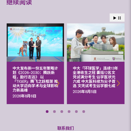
继续阅读
中大发布新一份五年策略计
中大「环球医学」连续13年
划《2026‒2030：腾跃新
全港收生之冠 囊括12名文
程，励行志远》 以
凭试满分考生 佔学医状元
「TIGER」腾飞之跃框架 推
六成 中大医科续为尖子首
动大学迈向学术与全球影响
选 文凭试考生佔学额七成
力新高峰
2026年8月5日
2026年8月6日
联系我们