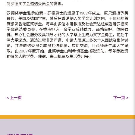
到罗德奖学金遴选委员会的赏识。
罗德奖学金雅承施素‧罗德爵士的遗愿于1902年成立，原只颁授予英
联邦、美国及德国学生，其后把香港纳入奖学金计划之内，于1986年首
度颁发香港区奖学金，每年由多位本港教授及社会贤达组成香港罗德奖
学金遴选委员会，在香港挑选一名学业成绩优异、品格良好、体魄强
健、热心社会服务及具领导才能的大学毕业生成为奖学金得主，前赴牛
津大学深造。遴选过程非常严谨，申请人须通过多次个人面试及集体讨
论，并与遴选委员会成员共进晚膳，应对交流，且必须获牛津大学录
取。由2007年度开始，此奖学金由利希慎基金拨款资助，每年悉数资
助得奖人的学费、住宿、来回机票及生活费用等。
< 上一页
下一页 >