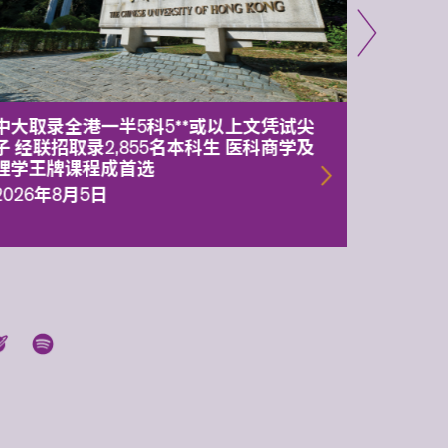
中大取录全港一半5科5**或以上文凭试尖
中大委
子 经联招取录2,855名本科生 医科商学及
理副校
理学王牌课程成首选
2026年
2026年8月5日