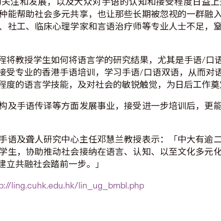
的关注和发展，以及大众对手语的认知和接受程度日益上
种能帮助社会多元共享，也让那些长期被忽视的一群融
、社工、临床心理学家和言语治疗师等专业人士不足，
程将教授学生如何将语言学的研究结果，尤其是手语/口
接受专业的香港手语培训，学习手语/口语双语，从而对
程度的语言学技能，及对社会的敏锐触觉，为日后工作奠
构及手语传译等方面发展事业，接受进一步培训后，更
手语及聋人研究中心主任邓慧兰教授表示：「中大有逾
学生，协助推动社会接纳在语言、认知、以至文化多元
建立共融社会踏前一步。」
tp://ling.cuhk.edu.hk/lin_ug_bmbl.php