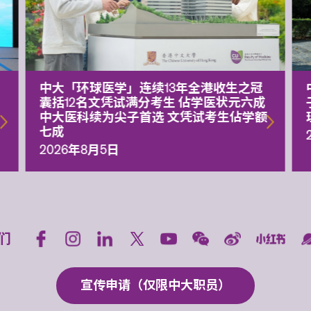
中大「环球医学」连续13年全港收生之冠
囊括12名文凭试满分考生 佔学医状元六成
中大医科续为尖子首选 文凭试考生佔学额
七成
2026年8月5日
们
宣传申请（仅限中大职员）