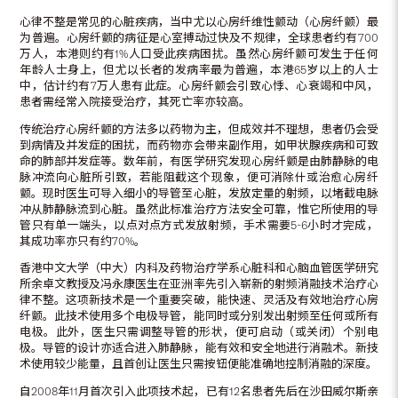
心律不整是常见的心脏疾病，当中尤以心房纤维性颤动（心房纤颤）最
为普遍。心房纤颤的病征是心室搏动过快及不规律，全球患者约有700
万人，本港则约有1%人口受此疾病困扰。虽然心房纤颤可发生于任何
年龄人士身上，但尤以长者的发病率最为普遍，本港65岁以上的人士
中，估计约有7万人患有此症。心房纤颤会引致心悸、心衰竭和中风，
患者需经常入院接受治疗，其死亡率亦较高。
传统治疗心房纤颤的方法多以药物为主，但成效并不理想，患者仍会受
到病情及并发症的困扰，而药物亦会带来副作用，如甲状腺疾病和可致
命的肺部并发症等。数年前，有医学研究发现心房纤颤是由肺静脉的电
脉冲流向心脏所引致，若能阻截这个现象，便可消除什或治愈心房纤
颤。现时医生可导入细小的导管至心脏，发放定量的射频，以堵截电脉
冲从肺静脉流到心脏。虽然此标准治疗方法安全可靠，惟它所使用的导
管只有单一端头，以点对点方式发放射频，手术需要5-6小时才完成，
其成功率亦只有约70%。
香港中文大学（中大）内科及药物治疗学系心脏科和心脑血管医学研究
所余卓文教授及冯永康医生在亚洲率先引入崭新的射频消融技术治疗心
律不整。这项新技术是一个重要突破，能快速、灵活及有效地治疗心房
纤颤。此技术使用多个电极导管，能同时或分别发出射频至任何或所有
电极。此外，医生只需调整导管的形状，便可启动（或关闭）个别电
极。导管的设计亦适合进入肺静脉，能有效和安全地进行消融术。新技
术使用较少能量，且首创让医生只需按钮便能准确地控制消融的深度。
自2008年11月首次引入此项技术起，已有12名患者先后在沙田威尔斯亲