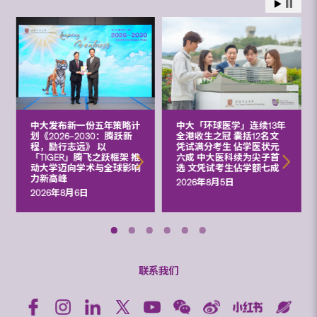
中大发布新一份五年策略计
中大「环球医学」连续13年
划《2026‒2030：腾跃新
全港收生之冠 囊括12名文
程，励行志远》 以
凭试满分考生 佔学医状元
「TIGER」腾飞之跃框架 推
六成 中大医科续为尖子首
动大学迈向学术与全球影响
选 文凭试考生佔学额七成
力新高峰
2026年8月5日
2026年8月6日
联系我们