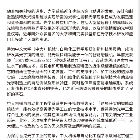
随着相关科技的进步，光学系统近年也经历突飞勐进的发展，设计和制
造透镜和反光镜系统以实现所需的光学性能和光学现象已成为发展迅速
和竞争激烈的领域。光学科技应用广泛，包括大型望远镜上的高精度反
光镜和具有特殊光学效果的不规则形状的透镜，以及超高精度的光学测
量仪等。近年国外众多着名的大学和研究实验室都在光学技术研发和应
用上投放了大量的资源。
香港中文大学（中大）机械与自动化工程学系获创新科技署资助，成功
研发集光学镜的研磨、抛光及检测功能于一体的智能磨镜机，早前更获
颁「2007香港工商业奖：科技成就优异证书」。该系统利用达世界先
进水平的新技术，能稳定和可靠地制造高精密的近米级望远镜的镜头。
它的创新性在于磨头的固定装置、工件的支撑平台、加工路径的选择与
实施，以及磨浆喷射等装置。其电脑化的系统和闭环控制技术有助监控
光学制造上的自动测试及形状验证，同时也保障镜面能准确成形。系统
可制造长达0.6米直径的镜头，也为近米级望远镜镜头的制造奠定了良
好的基石。
中大机械与自动化工程学系系主任任扬教授表示：「这项获奖的智能磨
镜技术，能有效提高香港光学工业的专业技术水平，促进香港光学工业
综合性技术的发展，使其在国际市场保持竞争能力，并向尖端光学工业
迈进。此外，这项技术亦将制造大型望远镜镜头的成本减低近一半，大
大促进本地及其他地区的天文教育及空间科学的发展。」
为探讨香港光学工业的前景，中大机械与自动化工程学系联同北京理工