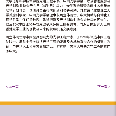
大学信息科学技术学院光电工程学系、中国光学学会，以及香港摄影及
光学制造业协会于今日（4月1日）举办「光学系统和望远镜技术创新与
展望」研讨会。该研讨会由香港创新科技署资助，并邀请了北京理工大
学首席科学家、中国光学学会理事长周立伟院士、中大机械与自动化工
程学系系主任任扬教授、香港摄影及光学制造业协会会长霍志民先生，
以及TDK中国业务开发总监罗永辉博士担任讲者，与近百位业界人士就
香港光学工业的现状及未来的发展机遇交换意见。
周立伟院士为中国极具影响力的光学工程专家，于1999年当选中国工程
院院士。周院士是次以「光学工程的发展及内地与香港合作的机遇」为
题，与在场人士分享其真知灼见，并送赠了其本人有关光学工程的着作
予中大。
< 上一页
下一页 >