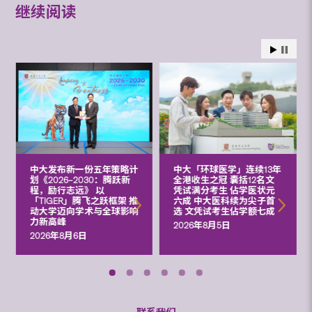
继续阅读
中大发布新一份五年策略计
中大「环球医学」连续13年
划《2026‒2030：腾跃新
全港收生之冠 囊括12名文
程，励行志远》 以
凭试满分考生 佔学医状元
「TIGER」腾飞之跃框架 推
六成 中大医科续为尖子首
动大学迈向学术与全球影响
选 文凭试考生佔学额七成
力新高峰
2026年8月5日
2026年8月6日