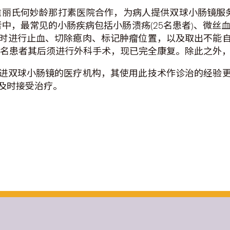
雅丽氏何妙龄那打素医院合作，为病人提供双球小肠镜服务，
中，最常见的小肠疾病包括小肠溃疡(25名患者)、微丝血管
时进行止血、切除瘜肉、标记肿瘤位置，以及取出不能
)，这名患者其后须进行外科手术，现已完全康复。除此之
进双球小肠镜的医疗机构，其使用此技术作诊治的经验
及时接受治疗。