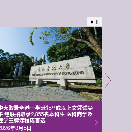
中大取录全港一半5科5**或以上文凭试尖
中大委
子 经联招取录2,855名本科生 医科商学及
理副校
理学王牌课程成首选
2026年
2026年8月5日