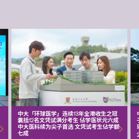
中大「环球医学」连续13年全港收生之冠
囊括12名文凭试满分考生 佔学医状元六成
中大医科续为尖子首选 文凭试考生佔学额
七成