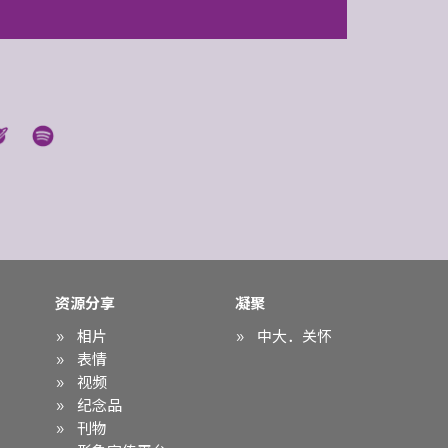
资源分享
凝聚
相片
中大．关怀
表情
视频
纪念品
刊物