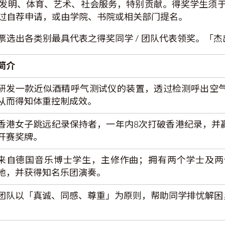
发明、体育、艺术、社会服务，特别贡献。得奖学生须
过自荐申请，或由学院、书院或相关部门提名。
选出各类别最具代表之得奖同学 / 团队代表领奖。「
简介
研发一款近似酒精呼气测试仪的装置，透过检测呼出空
从而得知体重控制成效。
香港女子跳远纪录保持者，一年内8次打破香港纪录，并
开赛奖牌。
来自德国音乐博士学生，主修作曲；拥有两个学士及两
地，并获得知名乐团演奏。
团队以「真诚、同感、尊重」为原则，帮助同学排忧解困