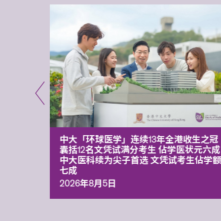
平台 推
中大「环球医学」连续13年全港收生之冠
囊括12名文凭试满分考生 佔学医状元六成
中大医科续为尖子首选 文凭试考生佔学
七成
2026年8月5日