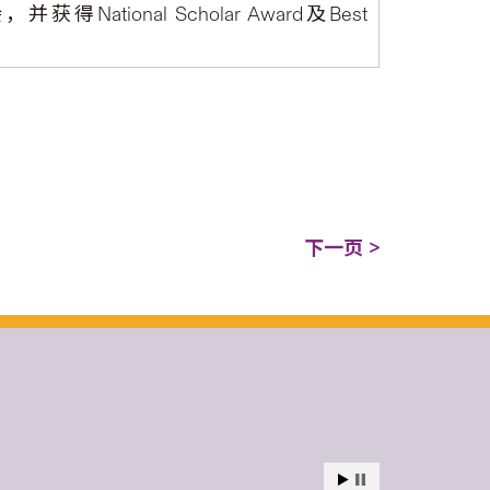
ional Scholar Award及Best
下一页 >