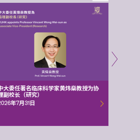
中大委任著名临床科学家黄炜燊教授为协
中大两
理副校长（研究）
1.05亿
一代智
2026年7月31日
2026年