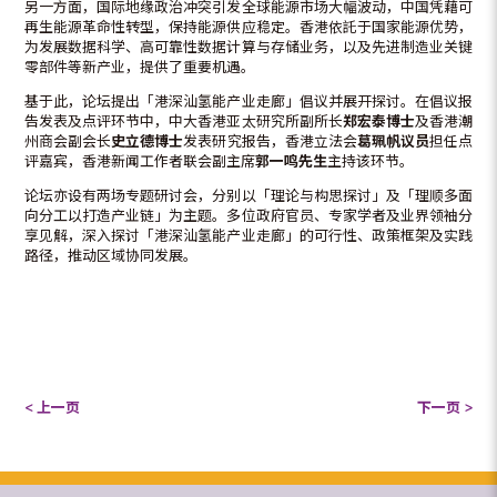
另一方面，国际地缘政治冲突引发全球能源市场大幅波动，中国凭藉可
再生能源革命性转型，保持能源供应稳定。香港依託于国家能源优势，
为发展数据科学、高可靠性数据计算与存储业务，以及先进制造业关键
零部件等新产业，提供了重要机遇。
基于此，论坛提出「港深汕氢能产业走廊」倡议并展开探讨。在倡议报
告发表及点评环节中，中大香港亚太研究所副所长
郑宏泰博士
及香港潮
州商会副会长
史立德博士
发表研究报告，香港立法会
葛珮帆议员
担任点
评嘉宾，香港新闻工作者联会副主席
郭一鸣先生
主持该环节。
论坛亦设有两场专题研讨会，分别以「理论与构思探讨」及「理顺多面
向分工以打造产业链」为主题。多位政府官员、专家学者及业界领袖分
享见解，深入探讨「港深汕氢能产业走廊」的可行性、政策框架及实践
路径，推动区域协同发展。
< 上一页
下一页 >