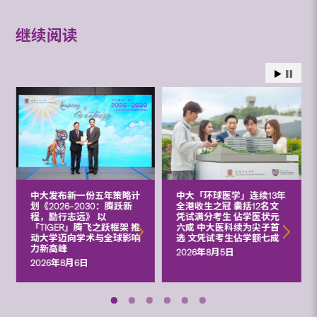
继续阅读
中大发布新一份五年策略计
中大「环球医学」连续13年
划《2026‒2030：腾跃新
全港收生之冠 囊括12名文
程，励行志远》 以
凭试满分考生 佔学医状元
「TIGER」腾飞之跃框架 推
六成 中大医科续为尖子首
动大学迈向学术与全球影响
选 文凭试考生佔学额七成
力新高峰
2026年8月5日
2026年8月6日