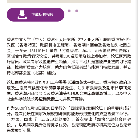
香港中文大学（中大）香港亚太研究所（中大亚太所）联同香港特别行
政区（香港特区）政府机电工程署、香港潮州商会及香港汕头社团总
会，于今天（5月19日）举办「打造香港、深圳、汕头氢能产业走廊」
区域合作政策倡议论坛，共吸引200名现场及线上参加者。论坛匯聚政
府官员、政策专家及氢能产业领袖，探讨三地共建氢能产业链的可行路
径，推动新质生产力培育，助力绿色低碳转型与能源可持续发展，并支
持北部都会区（北都）建设。
论坛由香港特区政府机电工程署署长
潘国英太平绅士
、香港特区政府环
境及生态局气候变化专员
李学贤先生
、汕头市委常委及副市长
李飞先
生
、香港潮州商会会长及香港汕头社团总会主席
高佩璇博士
，以及中大
社会科学院院长
冯应谦教授
主礼并致开幕辞。
作为2026年5月18日至20日举行的「国际氢能发展论坛」的重要组成部
分，是次论坛在国家发展规划与国际能源形势变化的双重背景下举行。
一方面，国家《十五五规划纲要》，首次提出「加快北部都会区建
设」，以巩固及提升香港竞争优势。香港特区政府亦将其定位为香港未
来发展新引擎。