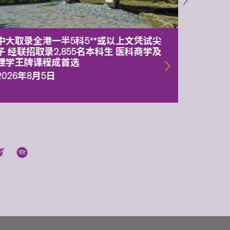
中大取录全港一半5科5**或以上文凭试尖
中大委
子 经联招取录2,855名本科生 医科商学及
理副校
理学王牌课程成首选
2026年
2026年8月5日