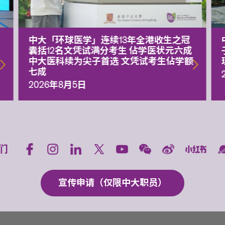
中大「环球医学」连续13年全港收生之冠
囊括12名文凭试满分考生 佔学医状元六成
中大医科续为尖子首选 文凭试考生佔学额
七成
2026年8月5日
们
宣传申请（仅限中大职员）