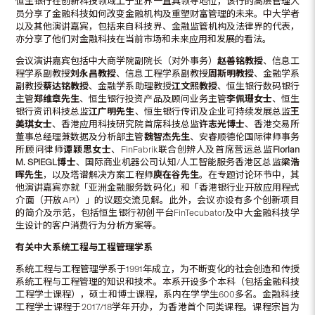
恒生银行在创新科技领域上于业界一直具领导地位，该行的高层管理人
员分享了金融科技如何改变金融机构及重塑财富管理的未来。中大学者
以及其他演讲嘉宾，包括来自科技界、金融监管机构及法律界的代表，
亦分享了他们对金融科技在当前市场和未来应用和发展的看法。
会议演讲嘉宾包括中大商学院副院长（对外事务）
赵善铭教授
、信息工
程学系副教授
刘永昌教授
、信息工程学系副教授
周斯明教授
、金融学系
副教授
蔡达铭教授
、金融学系助理教授
江文熙教授
、恒生银行数码银行
主管
郑维章先生
、恒生银行投资产品及顾问业务主管
李佩珊女士
、恒生
银行资讯科技总监
江广明先生
、恒生银行传讯及企业可持续发展总监
王
美琪女士
、香港应用科技研究院首席科技总监
许志光博士
、香港交易所
董事总经理兼数据及分析部主管
魏智杰先生
、安睿顺德伦国际律师事务
所顾问律师
谭颖思女士
、FinFabrik联合创辨人及首席营运总监
Florian
M. SPIEGL
博士
、国际商业机器公司认知/人工智能服务香港区总监
梁浩
晖先生
，以及塔谱解决方案工程师
庾在谷先生
。在专题讨论环节中，其
他演讲嘉宾亦就「亚洲金融服务数码化」和「香港银行业开放应用程式
介面（开放API）」的议题交流见解。此外，会议亦设有多个创新项目
的简介及示范，包括恒生银行初创平台FinTecubator及中大金融科技学
生设计的客户消费行为分析方案等。
有关中大系统工程与工程管理学系
系统工程与工程管理学系于1991年成立，为不断变化的社会创造和传授
系统工程与工程管理的知识和技术。本系开设多个本科（包括金融科技
工程学士课程），硕士和博士课程，系内在学学生600多名。金融科技
工程学士课程于2017/18学年开办，为香港首个同类课程。课程宗旨为