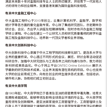
满足未来数十年对金融科技专业人士的热切需求，并培育下一代本地人
才的领导力和创业精神，支援香港发展为国际金融科技枢纽。
有关中大金融工程中心
中大金融工程中心于2013年创立，云集计算机科学、金融学、数学和
统计学等各方面的量化金融专家。中心除了集结研究团队，亦定期举办
研讨会、会议、杰出学人讲座及短期课程等，现时亦有开办金融工程理
学硕士课程。中心旨在建立一个以研究人员和研究质量著称的跨学科金
融工程及金融科技中心，培养新一代顶尖学者和业界领袖。
有关中大创新科技中心
中大创新科技中心隶属于中大工程学院的科技孵化部门，是连系大学与
业界的重要桥梁。中心透过不同形式的会议、展览、研讨会等活动促进
科研合作，加强中大研究团队与工商各界之间的沟通与协作，致力将创
新科研成果商品化。中心于网上平台CINTEC Online Exhibition 展示大
学最新的研究和技术成果，让业界发掘有潜在商机的项目。中心也支持
大学的创业前育成工作，向有志创业的师生提供各式支援，包括培训、
硬件和人脉，协助他们成立初创企业。
有关中大商学院
自1963年起，中大商学院已于香港及亚洲的商管教育早著先鞭，培育大
批拥有卓越成就，能够带领及影响全球商业环境的毕业生。中大商学院
重视领导及创新精神，是亚洲首家提供工商管理学士、工商管理硕士及
行政人员工商管理硕士课程的商学院。中大商学院凭藉世界顶尖的教研