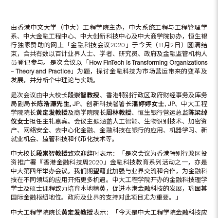
由香港中文大学（中大）工程学院主办，中大系统工程与工程管理学
系、中大金融工程中心、中大创新科技中心及中大商学院协办，恒生银
行独家赞助的网上「金融科技会议2020」于今天（11月2日）圆满结
束，合共有数以百计业界人士、学者、研究员、政府及金融监管机构人
员登记参与。是次会议以「
How FinTech is Transforming Organizations
–
Theory and Practice
」为题，探讨金融科技为市场营运带来的变革及
发展，并分析个中理论与实践。
是次会议由中大校长
段崇智教授
、香港特别行政区政府财经事务及库务
局副局长
陈浩濂先生
, JP
、创新科技署署长
潘婷婷女士
, JP
、中大工程
学院院长
黄定发教授
及商学院院长
周林教授
、恒生银行营运总监
陈梁绰
仪女士
担任主礼嘉宾。会议主题涵盖人工智能、生物识别技术、加密资
产、网络安全、去中心化金融、金融科技在银行的应用、机器学习、新
就业机会、监管科技和代币化技术等。
中大校长
段崇智教授
致欢迎辞时表示：「是次会议为香港特别行政区投
资推广署『香港金融科技周2020』金融科技教育系列活动之一，亦是
中大第四年举办会议。我们期望藉此加强与业界交流和合作，为金融科
技在不同领域的应用开拓更多机遇。中大工程学院开办的金融科技理学
学士及硕士课程致力培育本地精英，促进本港金融科技的发展，巩固其
国际金融枢纽地位。政府及业界的支持对此项目尤为重要。」
中大工程学院院长
黄定发教授
表示：「今天是中大工程学院金融科技应