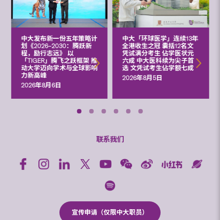
中大发布新一份五年策略计
中大「环球医学」连续13年
划《2026‒2030：腾跃新
全港收生之冠 囊括12名文
程，励行志远》 以
凭试满分考生 佔学医状元
「TIGER」腾飞之跃框架 推
六成 中大医科续为尖子首
动大学迈向学术与全球影响
选 文凭试考生佔学额七成
力新高峰
2026年8月5日
2026年8月6日
联系我们
宣传申请（仅限中大职员）