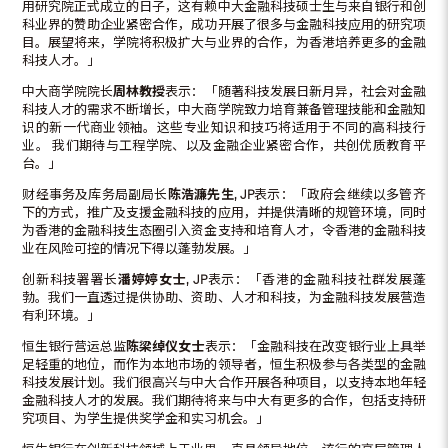
用研究院正式成立的日子，这有赖中大金融科技硕士生与来自银行和创
科业界的赞助企业紧密合作，成功开展了很多与金融科技应用的研究项
目。展望将来，学院将积极扩大与业界的合作，为香港培养更多的金融
科技人才。」
中大商学院院长
周林教授
表示：「随著科技发展日新月异，社会对金融
科技人才的需求不断增长，中大商学院致力培育兼备管理技能和金融知
识的新一代商业领袖。这些专业知识和技巧将适用于不同的高科技行
业。 我们期待与工程学院、以及金融企业紧密合作，共创优质教育平
台。」
财经事务及库务局副局长
陈浩濂先生
, JP
表示：「政府会继续以多管齐
下的方式，推广及支援金融科技的应用，并提供清晰的规管环境，同时
为香港的金融科技生态圈引入资金支持和培育人才，令香港的金融科技
业在风险可控的情况下得以蓬勃发展。」
创新科技署署长
潘婷婷女士
, JP
表示：「香港的金融科技社群发展蓬
勃。我们一直透过提供协助、资助、人才和科技，为金融科技发展营造
有利环境。」
恒生银行营运总监
陈梁绰仪女士
表示：「金融科技在改变银行业上具举
足轻重的地位，而作为本地市场的领导者，恒生积极参与各类型的金融
科技发展计划。我们很高兴与中大合作开展各种项目，以支持本地年轻
金融科技人才的发展。我们期待将来与中大有更多的合作，包括支持研
究项目、为学生提供奖学金和实习机会。」