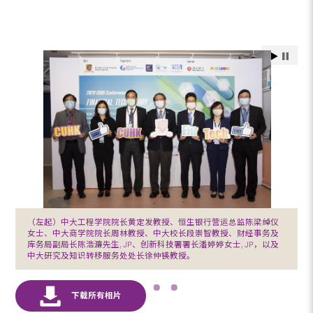
（左起）中大工程学院院长黄定发教授、恒生银行营运总监陈梁绰仪
女士、中大商学院院长周林教授、中大校长段崇智教授、财经事务及
库务局副局长陈浩濂先生, JP、创新科技署署长潘婷婷女士, JP，以及
中大研究及知识转移服务处处长徐仲锳教授。