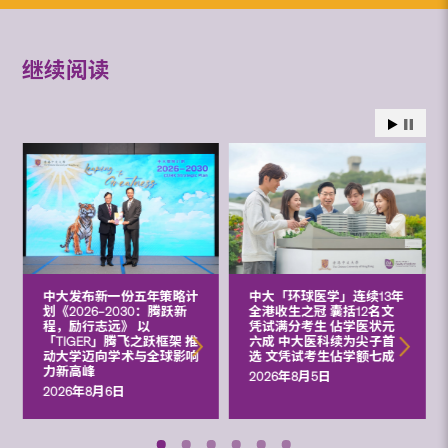
继续阅读
中大发布新一份五年策略计
中大「环球医学」连续13年
划《2026‒2030：腾跃新
全港收生之冠 囊括12名文
程，励行志远》 以
凭试满分考生 佔学医状元
「TIGER」腾飞之跃框架 推
六成 中大医科续为尖子首
动大学迈向学术与全球影响
选 文凭试考生佔学额七成
力新高峰
2026年8月5日
2026年8月6日