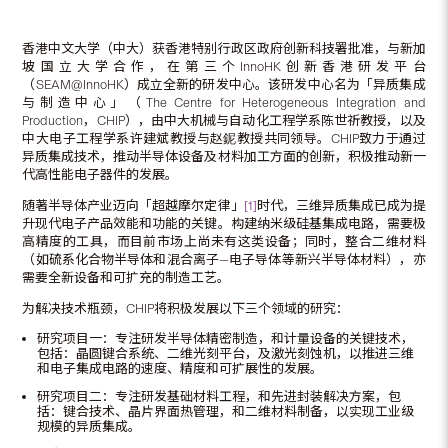
香港中文大学（中大）获香港特别行政区政府创新科技署批准，与新加
坡国立大学合作，在第三个InnoHK创新香港研发平台
（SEAM@InnoHK）成立全新的研发中心。该研发中心名为「异质集成
与制造中心」（The Centre for Heterogeneous Integration and
Production，CHIP），由中大机械与自动化工程学系陈世祈教授，以及
中大电子工程学系许建斌教授与赵鈮教授共同领导。CHIP致力于通过
异质集成技术，推动半导体设备及材料加工方面的创新，积极推动新一
代高性能电子器件的发展。
随著半导体产业迈向「超越摩尔定律」
[1]
时代，三维异质集成已成为提
升现代电子产品效能和功能的关键。构建纳米级硅基集成电路，需要极
高精度的工具，而目前市场上尚未有这类设备；同时，整合二维材料
（如硫系化合物半导体和混合离子—电子导体等新兴半导体材料），亦
需要全新设备和可扩充的制造工艺。
为解决技术瓶颈，CHIP将积极发展以下三个领域的研究：
研究项目一：专注研发半导体精密制造，和计量设备的关键技术，
包括：晶圆键合系统、二维光刻平台，及激光刻蚀机，以推进三维
和电子集成电路的速度、精度和可扩展性的发展。
研究项目二：专注研发基础材料工程，和先进封装解决方案，包
括：键合技术、晶片界面热管理，和二维材料制备，以实现工业级
规模的异质集成。