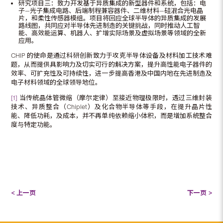
研究项目三：致力开发基于异质集成的新型器件和系统，包括：电
子—光子集成电路、后端制程兼容器件、二维材料—硅混合光电晶
片，和柔性传感器模组。项目将回应全球半导体的异质集成的发展
路线图，共同应对半导体先进制造的关键挑战，同时推动人工智
能、高效能运算、机器人、扩增实际场景及虚拟场景等领域的全新
应用。
CHIP 的使命是通过科研创新致力于攻克半导体设备及材料加工技术难
题，从而提供具影响力及切实可行的解决方案，提升高性能电子器件的
效率、可扩充性及可持续性，进一步提高香港及中国内地在先进制造及
电子材料领域的全球领导地位。
[1]
当传统晶体管微缩（摩尔定律）至接近物理极限时，透过三维封装
技术、异质整合（Chiplet）及化合物半导体等手段，在提升晶片性
能、降低功耗，及成本，并不再单纯依赖缩小体积，而是增加系统整合
度与特定功能。
< 上一页
下一页 >