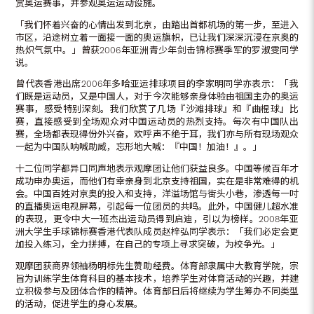
赏奥运赛事，并参观奥运运动设施。
「我们怀着兴奋的心情出发到北京，由踏出首都机场的第一步，至进入
市区，沿途树立着一面接一面的奥运旗帜，已让我们深深沉浸在京奥的
热炽气氛中。」曾获2006年亚洲青少年剑击锦标赛季军的罗淑雯同学
说。
曾代表香港出席2006年多哈亚运排球项目的李家明同学亦表示：「我
们既是运动员，又是中国人，对于今次能够亲身体验由祖国主办的奥运
赛事，感受特别深刻。我们欣赏了几场『沙滩排球』和『曲棍球』比
赛，直接感受到全场观众对中国运动员的热烈支持。每次有中国队出
赛，全场都表现得份外兴奋，欢呼声不绝于耳，我们亦与所有现场观众
一起为中国队呐喊助威，忘形地大喊：『中国！加油！』。」
十二位同学都异口同声地表示观摩团让他们获益良多。中国等候百年才
成功申办奥运，而他们有幸亲身到北京支持祖国，实在是非常难得的机
会。中国百姓对京奥的投入和支持，洋溢场馆与街头小巷，渗透每一吋
的直播奥运电视屏幕，引起每一位团员的共鸣。此外，中国健儿超水准
的表现，更令中大一班杰出运动员得到启迪，引以为榜样。2008年亚
洲大学生手球锦标赛香港代表队成员赵梓弘同学表示：「我们必定会更
加投入练习，全力拼搏，在自己的专项上寻求突破，为校争光。」
观摩团获商界领袖杨明标先生赞助经费。体育部隶属中大教育学院，宗
旨为训练学生体育科目的基本技术，培养学生对体育活动的兴趣，并建
立积极参与及团体合作的精神。体育部日后将继续为学生筹办不同类型
的活动，促进学生的身心发展。