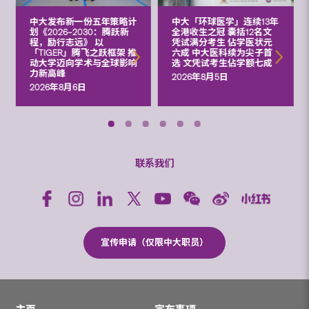
中大发布新一份五年策略计
中大「环球医学」连续13年
划《2026‒2030：腾跃新
全港收生之冠 囊括12名文
程，励行志远》 以
凭试满分考生 佔学医状元
「TIGER」腾飞之跃框架 推
六成 中大医科续为尖子首
动大学迈向学术与全球影响
选 文凭试考生佔学额七成
力新高峰
2026年8月5日
2026年8月6日
联系我们
宣传申请（仅限中大职员）