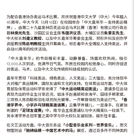
为配合香港协办奥运马术比赛，并庆祝香港中文大学（中大）今年踏入
45周年，中大今天（8月16日）在校园举办「中大嘉年华－支持奥运精
神」，由第二十九届奥林匹克运动会马术比赛（香港）有限公司行政总
裁
林焕光先生
、沙田区议会主席
韦国洪议员
、大埔区议员
朱景玄先生
、
中大校长
刘遵义教授
，以及中大嘉年华筹委会主席、矫形外科及创伤学
讲座教授
陈启明教授
主持开幕典礼，标志着中大全情投入支持奥运，并
启动45周年的校庆活动。
「中大嘉年华」的节目精彩丰富，动静兼备，场面欢欣热闹，吸引
12,000人次到访，充满节日气氛。市民在校园内松弛身心，同时亦促进
对奥运、马术，以及中大文化传统和科技成就的认识。
嘉年华贯彻「科技奥运、绿色奥运、人文奥运」三大理念，充分体现中
大对推广奥运精神、国际友谊和文化的支持。在体育运动方面，中大体
育部及体育运动科学系安排了
「中大运动精英迎奥运」
，邀请多位运动
表现杰出的毕业生分享近况，如泳手赵善颖和余海平、田径手赖家斌、
三项铁人陈劲聪和羽毛球员阮元健等，一齐聚首母校为奥运打气。
「香
港学界中、小学乒乓球精英邀请赛」
云集学界健儿，一显身手。在紧张
刺激的
「足球友谊赛」
中，南华会主席邀请队与中大精英队一较高下。
另本港学界总冠军董之英中学与中大校队友谊较技，娱乐性丰富。
在文艺活动方面，中大音乐系设
「小型音乐会系列－世界音乐」
，而文
物馆则设
「驰骋纵横－中国艺术中的马」
展览，透过百多件不同种类的