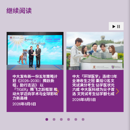
继续阅读
中大发布新一份五年策略计
中大「环球医学」连续13年
划《2026‒2030：腾跃新
全港收生之冠 囊括12名文
程，励行志远》 以
凭试满分考生 佔学医状元
「TIGER」腾飞之跃框架 推
六成 中大医科续为尖子首
动大学迈向学术与全球影响
选 文凭试考生佔学额七成
力新高峰
2026年8月5日
2026年8月6日