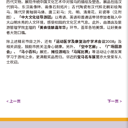
历代文物，展现传统中国文化艺术中对骏马的描绘及塑造。展品包括汉
代铜马、东汉画像砖、画像石刻拓片；古代陶瓷有汉代和北朝彩绘陶
马、隋代牙黄釉骑马俑、唐三彩马；元、明、清青花、彩瓷等（见附
图）。
「中大文化径导游团」
以粤语、英语和普通话带领参加者融入中
大山明水秀的人文环境，感受校园的文化艺术气息。此外，由酒店及旅
游管理学院主理的
「美食佳酿嘉年华」
环节，荟萃各地美馔，让好美食
者大饱口福。
除上述精彩节目之外，还有
「运动医学及康复治疗学术会议
2008
」
及
相关讲座，鼓励市民关注身心健康。另外，
「空中艺廊」、「广场园游
会」、「马小百科」
展览，
摊位游戏
及
「马尾比赛」
等活动让小朋友寓
学习于游戏之余，更满载奖品而归。邻近的
宝马名车展览
亦大受爱车人
士欢迎。
< 上一页
下一页 >