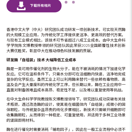
香港中文大学（中大）研究团队成功研发一项创新技术，可实现天然酶
的大规模工业应用，为传统化学工序提供更洁净、更高效的替代方案。
与现有工业模式相比，该技术可节省超过八成工业成本。由中大生命科
学学院陈文博教授带领的研究团队因此荣获2025全国颠覆性技术创新
大赛优胜奖，彰显中大在推动绿色科技发展的贡献。
研发酶「自组装」技术
大幅降低工业成本
酶是一类可用作催化剂的生物大分子，能在不被消耗的情况下加速化学
反应。它可在温和条件下，只需水分即可在活细胞内快速、洁净地完成
复杂的化学反应。虽然工业上可以利用酶来替代一些依赖有毒物质、高
温及会产生大量废料的传统化学工序，但长期以来，酶在工业应用中一
直面对制备困难且成本高昂、稳定性不足，以及难以重复使用等挑战。
在中大生命科学学院教授陈文博教授领导下，研究团队成功突破有关技
术瓶颈，透过改造酶的设计，使其能在细菌体内「自组装」成微小的固
体颗粒，与传统复杂且昂贵的纯化步骤相比，新技术只需破开细胞即可
收集酶颗粒，从而得到一种稳定、可重复使用，并适用于多种工业场景
的坚固即用材料。
酶在进行催化时需要消耗「辅助因子」，因此在一般工业流程中必须不