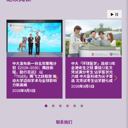
中大发布新一份五年策略计
中大「环球医学」连续13年
划《2026‒2030：腾跃新
全港收生之冠 囊括12名文
程，励行志远》 以
凭试满分考生 佔学医状元
「TIGER」腾飞之跃框架 推
六成 中大医科续为尖子首
动大学迈向学术与全球影响
选 文凭试考生佔学额七成
力新高峰
2026年8月5日
2026年8月6日
联系我们