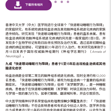
香港中文大学（中大）医学院进行全球首个「快速眼动睡眠行为障碍」
的家庭研究，有系统地调查柏金逊病及其他脑神经系统退化疾病的家族
遗传倾向。研究发现「快速眼动睡眠行为障碍」患者的直系亲属，患有
柏金逊病和其他脑神经系统退化疾病的风险是一般家庭的3至6倍，并
发现多个生物学标记有助日后寻找预防及治疗方案。透过追踪初期柏金
逊病的病征如便秘，可望提前20年进行介入治疗。有关研究结果刚于3
月18日发表于国际权威脑神经期刊《神经学志期刊》（
Annals of
Neurology
）。
九成「快速眼动睡眠行为障碍」患者于
5
至
15
年
后
出现柏金逊病或其他
脑退化症状
柏金逊病是全球第二常见的脑神经系统退化疾病，现时全港约有12,000
名患者。「快速眼动睡眠行为障碍」被视为柏金逊病一个重要的临床前
期症状。「快速眼动睡眠行为障碍」俗称「发梦期梦游」，是一种睡眠
疾病。患者由于在快速眼动睡眠期（发梦期）时缺乏肌张力抑制，作出
与梦境一致的暴力行为，如拳打脚踢、翻滚喊叫等，并会引致损伤。
中大医学院精神科学系荣誉临床助理教授
林少萍医生
表示：「『快速眼
动睡眠行为障碍』不但会影响患者和有机会令枕边人受伤，医学界亦指
出九成患者在5至15年后出现柏金逊病或其他脑退化症状，以此作为其