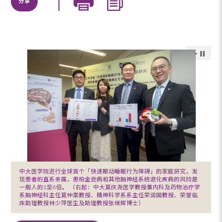
分享
中大医学院进行全球首个「快速眼动睡眠行为障碍」的家庭研究，发
现患者的直系亲属，患柏金逊病和其他脑神经系统退化疾病的风险是
一般人的3至6倍。 （右起：中大莫庆尧医学教授兼内科及药物治疗学
系脑神经科主任莫仲棠教授、精神科学系系主任荣润国教授、荣誉临
床助理教授林少萍医生及助理教授张继辉博士）