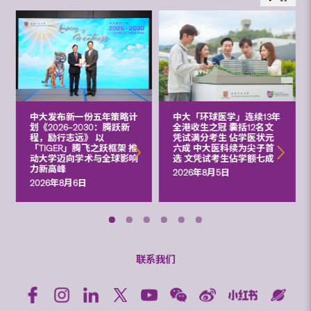
中大发布新一份五年策略计
中大「环球医学」连续13年
划《2026‒2030：腾跃新
全港收生之冠 囊括12名文
程，励行志远》 以
凭试满分考生 佔学医状元
「TIGER」腾飞之跃框架 推
六成 中大医科续为尖子首
动大学迈向学术与全球影响
选 文凭试考生佔学额七成
力新高峰
2026年8月5日
2026年8月6日
联系我们