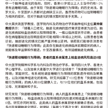
中一个脑神经退化的指标。现时，香港60岁或以上人士当中约有1-2%
患有此睡眠问题。由于发现『快速眼动睡眠行为障碍』的历史尚浅，普
罗大众，什至医护人员都对此病缺乏认识。虽然有药物可以控制睡眠行
为相关的症状，但对于脑退化的情况暂时却束手无策。」
中大莫庆尧医学教授、医学院内科及药物治疗学系脑神经科主任
莫仲棠
教授
表示：「随著人口老化，脑退化疾病的医疗需求变得更为迫切。脑
退化疾病如柏金逊病和认知障碍症等，一般以临床症状作诊断，由患者
存在病理基础至出现明显症状可能相隔10年或以上时间，以致患者在确
诊前，脑部退化的情况已属严重并难以逆转。倘若我们能够侦测患有
『快速眼动睡眠行为障碍』此类存在脑退化疾病临床前期症状的病人，
就能够及早监察和作跟进，什至改善情况，有效延缓脑退化病情。」
「快速眼动睡眠行为障碍」患者的直系
亲
属患上柏金逊病风险高达
6
倍
中大医学院精神科学系与内科及药物治疗学系，联同四川大学、香港大
学心理学系，以及加拿大麦基尔大学进行全球首个「快速眼动睡眠行为
障碍」家庭研究，有系统地调查睡眠行为障碍的家族遗传倾向及聚集
性，以及对脑神经退化的影响。研究共招募了102位患有「快速眼动睡
眠行为障碍」的病人和89位健康人士，与791位他们的直系亲属，包括
父母、兄弟姐妹和子女。
研究发现「快速眼动睡眠行为障碍」病人的直系亲属患上「快速眼动睡
眠行为障碍」、柏金逊病及认知障碍症的风险是对照组直系亲属的3至
6倍。研究亦同时发现，此类病人的直系亲属即使未被确诊患病，也较
多出现早期脑退化特征，如便秘（每周少于两次大便）和轻微运动失调