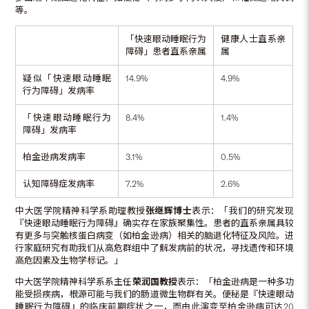
等。
「快速眼动睡眠行为
健康人士直系亲
障碍」患者直系亲属
属
疑似「快速眼动睡眠
14.9%
4.9%
行为障碍」发病率
「快速眼动睡眠行为
8.4%
1.4%
障碍」发病率
柏金逊病发病率
3.1%
0.5%
认知障碍症发病率
7.2%
2.6%
中大医学院精神科学系助理教授
张继辉博士
表示：「我们的研究发现
『快速眼动睡眠行为障碍』确实存在家族聚集性。患者的直系亲属具较
有更多与突触核蛋白病变（如柏金逊病）相关的脑退化特征及风险。进
行家庭研究有助我们从高危群组中了解发病前的状况，寻找遗传和环境
高危因素及生物学标记。」
中大医学院精神科学系系主任
荣润国教授
表示：「柏金逊病是一种多功
能受损疾病，根源可能与我们的肠道微生物群有关。便秘是『快速眼动
睡眠行为障碍』的临床前期症状之一，而由此演变至柏金逊病可达20