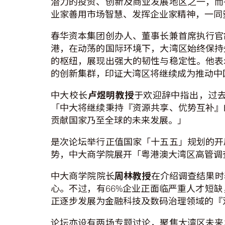
潜力的投资、创新及商业发展地区之一，而
业家善用市场智慧、发挥企业家精神，一同
春华资本集团创办人、董事长兼首席执行官
港，在动荡的国际环境下，大湾区始终保持
的枢纽，展现出强大的韧性与稳定性。他表
的创新集群，印证大湾区将继续成为推动中
中大校长
卢煜明教授
于欢迎辞中指出，过
「中大将继续秉持『资源共享、优势互补』
贡献国家乃至全球的未来发展。」
是次论坛举行正值国家「十五五」规划的开
势，中大商学院展开「粤港澳大湾区高管调
中大商学院院长
周林教授
在介绍调查结果时
心。不过，有66%企业正面临严重人才短
正逐步发展为金融科技及数码治理领域的『
论坛亦设有两场专题讨论，聚焦大湾区未来