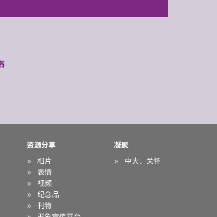
资源分享
凝聚
相片
中大．关怀
表情
视频
纪念品
刊物
形象宣传平台