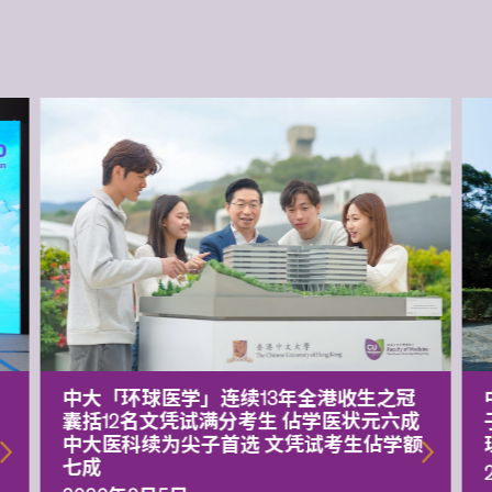
中大「环球医学」连续13年全港收生之冠
囊括12名文凭试满分考生 佔学医状元六成
中大医科续为尖子首选 文凭试考生佔学额
七成