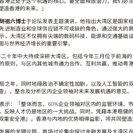
香港正处于这个机遇的核心。要全面释放潜力，我们必
塑造香港的未来。」
胡祖六博士
于论坛发表主题演讲，他指出大湾区是国家
先进制造业和全球供应链不可或缺的角色，通过强大的
示，大湾区不仅拥有尖端的数码科技、能源和交通基础
国与世界经济增长的重要引擎。
去二十年中大持续深耕大湾区，包括今年三月位于前海的
的原则，与区内其他城市通力合作、互利共赢，推动粤
局之年，同时地缘政治不确定性加剧，以及人工智能的
查」，整合及分析区内企业领袖对未来发展机遇的意见。
表示：「整体而言，60%企业领袖对区内的监管环境、
缺，反映人才仍是地区的一大挑战。同时，凭藉本港稳健
双重安全港』。香港与内地的优势相得益彰，将共同塑造
发展的关键议题。首场讨论集中探讨金融发展及大湾区