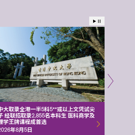
中大取录全港一半5科5**或以上文凭试尖
中大委
子 经联招取录2,855名本科生 医科商学及
理副校
理学王牌课程成首选
2026年
2026年8月5日