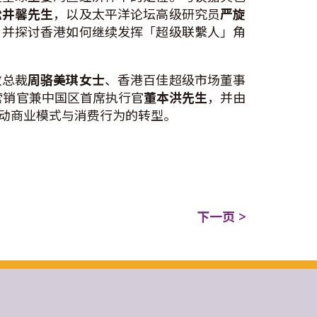
松井馨先生
，以及太平洋论坛高级研究员
严旋
，并探讨香港如何继续发挥「超级联繫人」角
政总裁
周骆美琪女士
、香港百佳超级市场董事
营销官兼中国区首席执行官
董本洪先生
，并由
动商业模式与消费行为的转型。
下一页 >