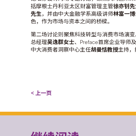
括摩根士丹利亚太区财富管理主管
徐亦钊先
先生
，并由中大金融学系高级讲师
林富一博
色，作为市场与资本之间的桥樑。
第二场讨论则聚焦科技转型与消费市场演变
总经理
吴逸群女士
、Preface首席企业导
中大消费者洞察中心主任
胡曼恬教授
主持，
< 上一页